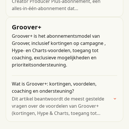
Creator Producer Plus-abonnement, een
alles-in-één-abonnement dat
muziekproducenten toegang geeft tot een
zorgvuldig samengestelde selectie van
Groover+
toonaangevende tools, waaronder de extra's
Groover+ is het abonnementsmodel van
van Groover .
Groover, inclusief kortingen op campagne ,
Hype- en Charts-voordelen, toegang tot
coaching, exclusieve mogelijkheden en
prioriteitsondersteuning.
Wat is Groover+: kortingen, voordelen,
coaching en ondersteuning?
Dit artikel beantwoordt de meest gestelde
vragen over de voordelen van Groover+
(kortingen, Hype & Charts, toegang tot
coaching, communitybronnen,
prioriteitsondersteuning en ledenbeheer).