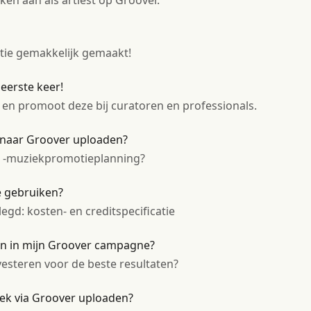
kken aan als artiest op Groover.
ie gemakkelijk gemaakt!
eerste keer!
en promoot deze bij curatoren en professionals.
 naar Groover uploaden?
er -muziekpromotieplanning?
e gebruiken?
legd: kosten- en creditspecificatie
en in mijn Groover campagne?
vesteren voor de beste resultaten?
iek via Groover uploaden?