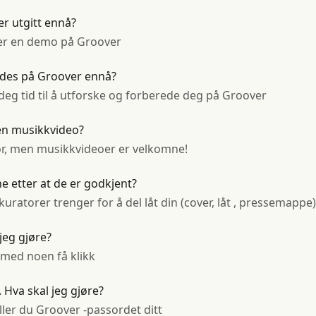
er utgitt ennå?
eller en demo på Groover
sendes på Groover ennå?
deg tid til å utforske og forberede deg på Groover
 en musikkvideo?
or, men musikkvideoer er velkomne!
e etter at de er godkjent?
uratorer trenger for å del låt din (cover, låt , pressemappe)
jeg gjøre?
e med noen få klikk
. Hva skal jeg gjøre?
iller du Groover -passordet ditt