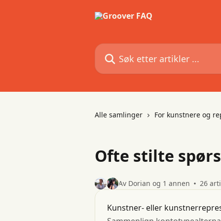
Gå til hovedinnhold
Søk etter artikler ...
Alle samlinger
For kunstnere og re
Ofte stilte spør
Av Dorian og 1 annen
26 art
Kunstner- eller kunstnerrepre