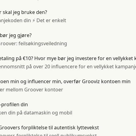
 skal jeg bruke den?
njekoden din ⚡️ Det er enkelt
 bør jeg gjøre?
 Groover: feilsøkingsveiledning
aling på €10? Hvor mye bør jeg investere for en vellykket
nomsnitt på over 20 influencere for en vellykket kampanje. 
toen min og influencer min, overfør Grooviz kontoen min
ytter mellom Groover kontoer
y-profilen din
enken din på datamaskin og mobil
oovers forpliktelse til autentisk lyttevekst
vers forpliktelse til reell publikumsvekst