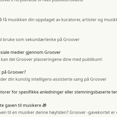
å få musikken din oppdaget av kuratorer, artister og musikk
 skal bruke som sekundærlenke på Groover
sosiale medier gjennom Groover
t kan del Groover plasseringene dine med publikum!
k på Groover?
nder din kunstig intelligens-assisterte sang på Groover
torer for spesifikke anledninger eller stemningsbaserte t
te gaven til musikere 🎁
aven til en musiker denne høytiden? Groover -gavekortet e