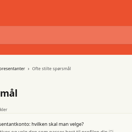
presentanter
Ofte stilte spørsmål
smål
ikler
sentantkonto: hvilken skal man velge?