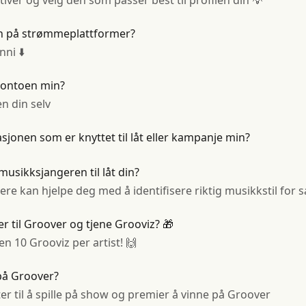
er og velg den som passer best til profilen din 💡
in på strømmeplattformer?
nni ⬇️
kontoen min?
n din selv
jonen som er knyttet til låt eller kampanje min?
 musikksjangeren til låt din?
re kan hjelpe deg med å identifisere riktig musikkstil for 
 til Groover og tjene Grooviz? 🎁
en 10 Grooviz per artist! 🙌
på Groover?
er til å spille på show og premier å vinne på Groover