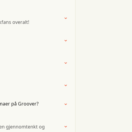
fans overalt!
emaer på Groover?
r en gjennomtenkt og