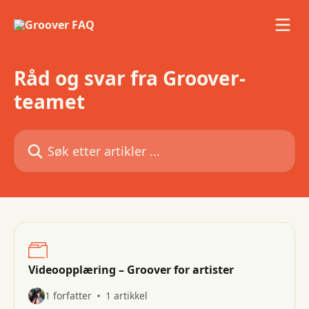
Gå til hovedinnhold
Råd og svar fra Groover-
teamet
Søk etter artikler ...
Videoopplæring – Groover for artister
1 forfatter
1 artikkel