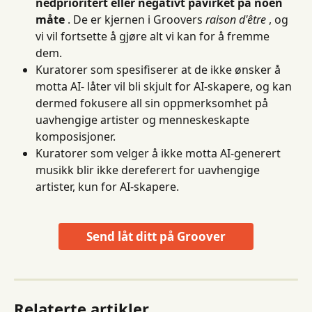
nedprioritert eller negativt påvirket på noen 
måte
 . De er kjernen i Groovers 
raison d'être
 , og 
vi vil fortsette å gjøre alt vi kan for å fremme 
dem.
Kuratorer som spesifiserer at de ikke ønsker å 
motta AI- låter vil bli skjult for AI-skapere, og kan 
dermed fokusere all sin oppmerksomhet på 
uavhengige artister og menneskeskapte 
komposisjoner.
Kuratorer som velger å ikke motta AI-generert 
musikk blir ikke dereferert for uavhengige 
artister, kun for AI-skapere.
Send låt ditt på Groover
Relaterte artikler