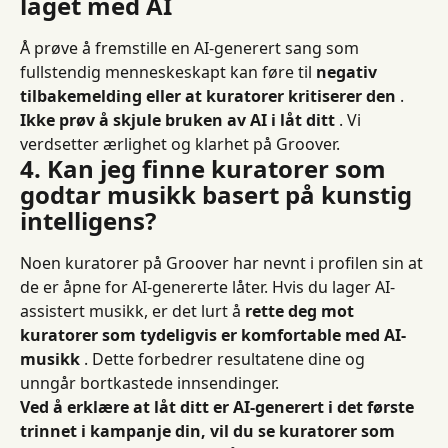
laget med AI
Å prøve å fremstille en AI-generert sang som 
fullstendig menneskeskapt kan føre til 
negativ 
tilbakemelding eller at kuratorer kritiserer den
 . 
Ikke prøv å skjule bruken av AI i låt ditt
 . Vi 
verdsetter ærlighet og klarhet på Groover.
4. Kan jeg finne kuratorer som 
godtar musikk basert på kunstig 
intelligens?
Noen kuratorer på Groover har nevnt i profilen sin at 
de er åpne for AI-genererte låter. Hvis du lager AI-
assistert musikk, er det lurt å 
rette deg mot 
kuratorer som tydeligvis er komfortable med AI-
musikk
 . Dette forbedrer resultatene dine og 
unngår bortkastede innsendinger.
Ved å erklære at låt ditt er AI-generert i det første 
trinnet i kampanje din, vil du se kuratorer som 