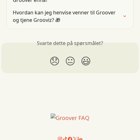
Groover ennå?
Hvordan kan jeg henvise venner til Groover 
og tjene Grooviz? 🎁
Svarte dette på spørsmålet?
😞
😐
😃