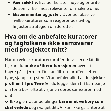
Vær selektiv:
 Evaluer kurator nøye og prioriter 
de som virker mest relevante for målene dine.
Eksperimenter og juster:
 Over tid, observer 
hvilke kuratorer som reagerer positivt og 
finjuster strategien din deretter.
Hva om de anbefalte kuratorer 
og fagfolkene ikke samsvarer 
med prosjektet mitt?
Når du velger kuratorer/proffer du vil sende låt ditt 
til, kan du 
bruke «Filter»-funksjonen
 øverst til 
høyre på skjermen. Du kan filtrere proffene etter 
type, sjanger og sted. Vi anbefaler alltid at du 
sjekker 
profilen til proffene
 før du legger dem til i kampanje 
din for å bekrefte at visjonen deres samsvarer med 
din!
💡 Ikke glem at anbefalinger 
bare er et verktøy som 
skal veilede
 deg i valget ditt. Vi kan ikke garantere at 