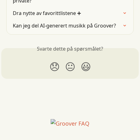
private?
Dra nytte av favorittlistene ➕
Kan jeg del AI-generert musikk på Groover?
Svarte dette på spørsmålet?
😞
😐
😃