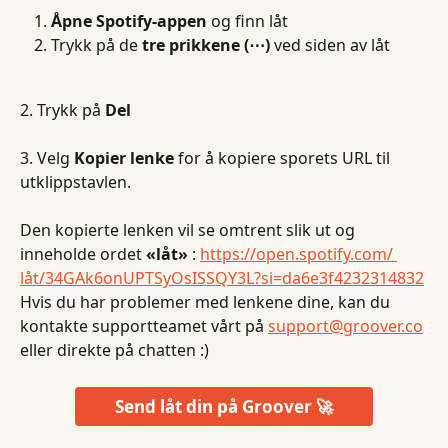
Åpne Spotify-appen
 og finn låt
Trykk på de 
tre prikkene (⋯)
 ved siden av låt
2. Trykk på 
Del
3. Velg 
Kopier lenke
 for å kopiere sporets URL til 
utklippstavlen.
Den kopierte lenken vil se omtrent slik ut og 
inneholde ordet 
«låt»
 : 
https://open.spotify.com/ 
låt/34GAk6onUPTSyOsISSQY3L?si=da6e3f4232314832
Hvis du har problemer med lenkene dine, kan du 
kontakte supportteamet vårt på 
support@groover.co
eller direkte på chatten :)
Send låt din på Groover 🚀