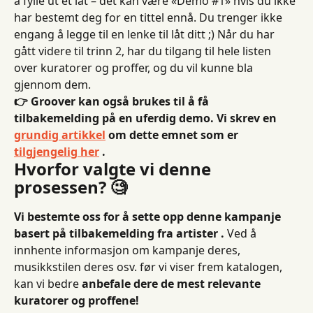
å fylle ut et låt – det kan være «Demo #1» hvis du ikke 
har bestemt deg for en tittel ennå. Du trenger ikke 
engang å legge til en lenke til låt ditt ;) Når du har 
gått videre til trinn 2, har du tilgang til hele listen 
over kuratorer og proffer, og du vil kunne bla 
gjennom dem.
👉 Groover kan også brukes til å få 
tilbakemelding på en uferdig demo. Vi skrev en 
grundig artikkel
 om dette emnet som er 
tilgjengelig her
 .
Hvorfor valgte vi denne 
prosessen? 🧐
Vi bestemte oss for å sette opp denne kampanje 
basert på tilbakemelding fra artister .
 Ved å 
innhente informasjon om kampanje deres, 
musikkstilen deres osv. før vi viser frem katalogen, 
kan vi bedre 
anbefale dere de mest relevante 
kuratorer og proffene!