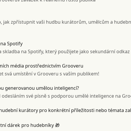
b, jak zpřístupnit vaši hudbu kurátorům, umělcům a hude
 na Spotify
na skladba na Spotify, který použijete jako sekundární odka
iálních média prostřednictvím Grooveru
t svá umístění v Grooveru s vaším publikem!
u generovanou umělou inteligencí?
d odesláním své písně s podporou umělé inteligence na Gr
 hudební kurátory pro konkrétní příležitosti nebo témata z
tní dárek pro hudebníky 🎁