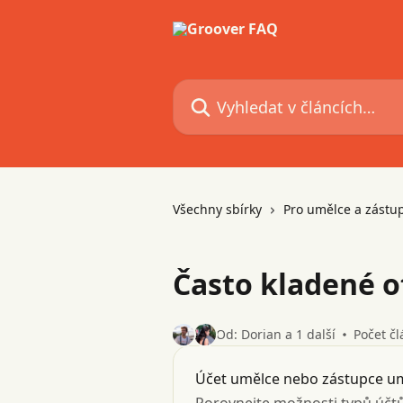
Přeskočit na hlavní obsah
Vyhledat v článcích…
Všechny sbírky
Pro umělce a zástu
Často kladené o
Od: Dorian a 1 další
Počet čl
Účet umělce nebo zástupce umě