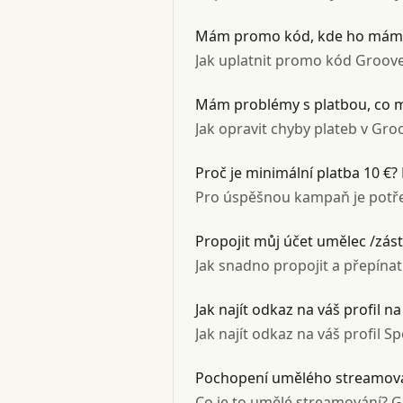
Mám promo kód, kde ho mám 
Jak uplatnit promo kód Groover
Mám problémy s platbou, co 
Jak opravit chyby plateb v G
Proč je minimální platba 10 €
Pro úspěšnou kampaň je potřeb
Propojit můj účet umělec /zást
Jak snadno propojit a přepína
Jak najít odkaz na váš profil na
Jak najít odkaz na váš profil S
Pochopení umělého streamová
Co je to umělé streamování? 