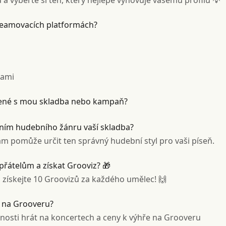
a vyberte si ten, který nejlépe vyhovuje vašemu profilu 💡
treamovacích platformách?
sami
jené s mou skladba nebo kampaň?
ním hudebního žánru vaší skladba?
m pomůže určit ten správný hudební styl pro vaši píseň.
řátelům a získat Grooviz? 🎁
 získejte 10 Groovizů za každého umělec! 🙌
y na Grooveru?
nosti hrát na koncertech a ceny k výhře na Grooveru