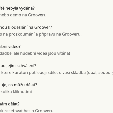
ště nebyla vydána?
a nebo demo na Grooveru
nou k odeslání na Groover?
čas na prozkoumání a přípravu na Grooveru.
bní video?
adbě, ale hudební videa jsou vítána!
 po jejím schválení?
které kurátoři potřebují sdílet o vaší skladba (obal, soubor
je, co můžu dělat?
kolika kliknutími
mám dělat?
jak resetovat heslo Grooveru