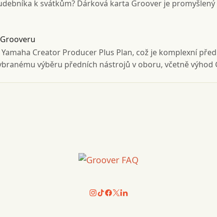
udebníka k svátkům? Dárková karta Groover je promyšlený a
a Grooveru
u Yamaha Creator Producer Plus Plan, což je komplexní pře
vybranému výběru předních nástrojů v oboru, včetně výhod