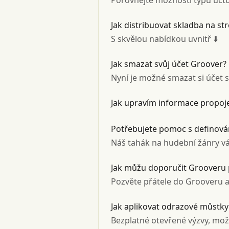
Porovnejte možnosti typů účtů 
Jak distribuovat skladba na s
S skvělou nabídkou uvnitř ⬇️
Jak smazat svůj účet Groover?
Nyní je možné smazat si účet 
Jak upravím informace propo
Potřebujete pomoc s definová
Náš tahák na hudební žánry vá
Jak můžu doporučit Grooveru p
Pozvěte přátele do Grooveru a
Jak aplikovat odrazové můstk
Bezplatné otevřené výzvy, mož