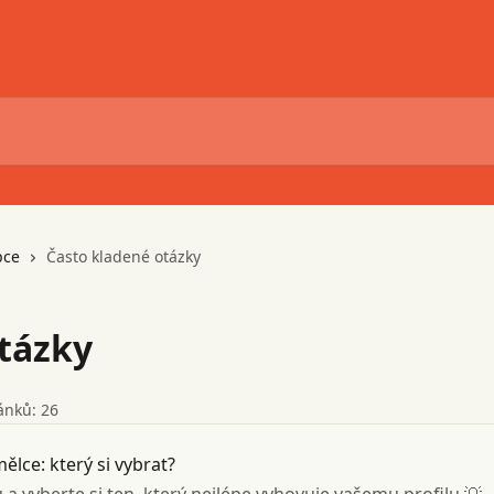
pce
Často kladené otázky
tázky
ánků: 26
lce: který si vybrat?