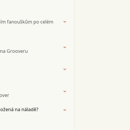
bním fanouškům po celém
z na Grooveru
oover
aložená na náladě?