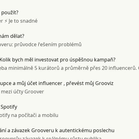
použít?
 ⚡️ Je to snadné
mám dělat?
rooveru: průvodce řešením problémů
? Kolik bych měl investovat pro úspěšnou kampaň?
a minimálně 5 kurátorů a průměrně přes 20 influencerů. Čí
upce a můj účet influencer , převést můj Grooviz
t mezi účty Groover
 Spotify
potify na počítači a mobilu
ní a závazek Grooveru k autentickému poslechu
Grooverův závazek k reálnému růstu publika