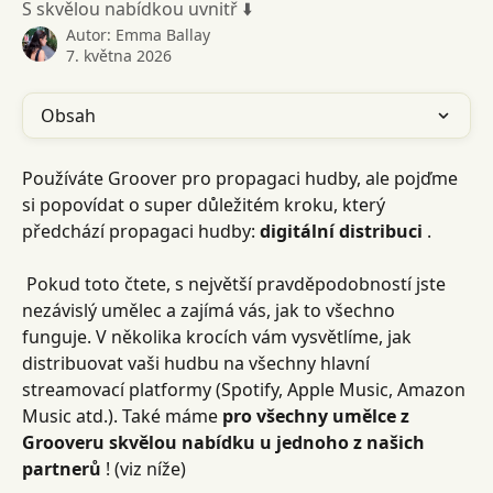
S skvělou nabídkou uvnitř ⬇️
Autor:
Emma Ballay
7. května 2026
Obsah
Používáte Groover pro propagaci hudby, ale pojďme 
si popovídat o super důležitém kroku, který 
předchází propagaci hudby: 
digitální distribuci
 .
 Pokud toto čtete, s největší pravděpodobností jste 
nezávislý umělec a zajímá vás, jak to všechno 
funguje. V několika krocích vám vysvětlíme, jak 
distribuovat vaši hudbu na všechny hlavní 
streamovací platformy (Spotify, Apple Music, Amazon 
Music atd.). Také máme 
pro všechny umělce z 
Grooveru skvělou nabídku u jednoho z našich 
partnerů
 ! (viz níže)