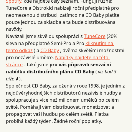
Spotify,
 kde najdete celý seznam. Fungují různě: 
TuneCore a Distrokid nabízejí roční předplatné pro 
neomezenou distribuci, zatímco na CD Baby platíte 
pouze jednou za skladba a ta bude distribuována 
navždy.
Navázali jsme skvělou spolupráci s 
TuneCore
 (20% 
sleva na předplatné Semi-Pro a Pro 
kliknutím na 
tento odkaz
 ) a 
CD Baby
 , dvěma skvělými možnostmi 
pro nezávislé umělce. 
Nabídky najdete na této 
stránce
 . Také jsme 
pro vás připravili senzační 
nabídku distribučního plánu CD Baby
 ( 
viz bod 3 
níže ⬇️
 ).
Společnost CD Baby, založená v roce 1998, je jedním z 
nejdůvěryhodnějších distributorů nezávislé hudby a 
spolupracuje s více než milionem umělců po celém 
světě. Pomáhají vám distribuovat, monetizovat a 
propagovat vaši hudbu po celém světě. Platba 
probíhá každý týden. Žádné roční poplatky.