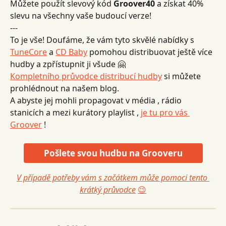
Můžete použít slevový kód 
Groover40
 a získat 40% 
slevu na všechny vaše budoucí verze!
---
To je vše! Doufáme, že vám tyto skvělé nabídky s 
TuneCore
 a 
CD Baby
 pomohou distribuovat ještě více 
hudby a zpřístupnit ji všude 🤗
Kompletního průvodce distribucí hudby
 si můžete 
prohlédnout na našem blog.
A abyste jej mohli propagovat v média , rádio 
stanicích a mezi kurátory playlist , 
je tu pro vás 
Groover
 !
Pošlete svou hudbu na Grooveru
V případě potřeby vám s začátkem může pomoci tento 
krátký průvodce
😉