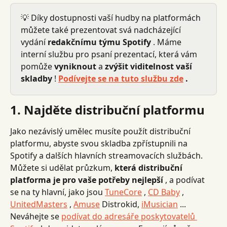
💡 Díky dostupnosti vaší hudby na platformách 
můžete také prezentovat svá nadcházející 
vydání 
redakčnímu týmu Spotify
 . Máme 
interní službu pro psaní prezentací, která vám 
pomůže 
vyniknout
 a 
zvýšit viditelnost vaší 
skladby
 ! 
Podívejte se na tuto službu zde
 .
1. Najděte distribuční platformu
Jako nezávislý umělec musíte použít distribuční 
platformu, abyste svou skladba zpřístupnili na 
Spotify a dalších hlavních streamovacích službách.
Můžete si udělat průzkum, 
která distribuční 
platforma je pro vaše potřeby nejlepší
 , a podívat 
se na ty hlavní, jako jsou 
TuneCore
 , 
CD Baby
 , 
UnitedMasters
 , 
Amuse
 Distrokid, 
iMusician
 ... 
Neváhejte se 
podívat do adresáře poskytovatelů 