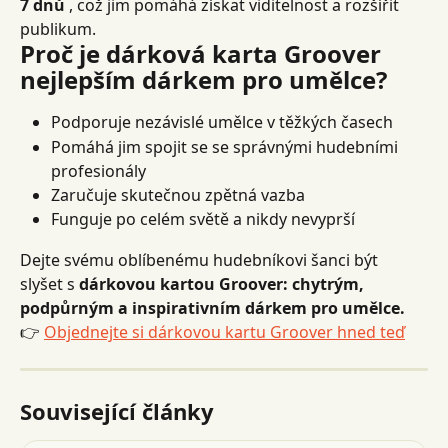
7 dnů
 , což jim pomáhá získat viditelnost a rozšířit 
publikum.
Proč je dárková karta Groover 
nejlepším dárkem pro umělce?
Podporuje nezávislé umělce v těžkých časech
Pomáhá jim spojit se se správnými hudebními 
profesionály
Zaručuje skutečnou zpětná vazba
Funguje po celém světě a nikdy nevyprší
Dejte svému oblíbenému hudebníkovi šanci být 
slyšet s 
dárkovou kartou Groover: chytrým, 
podpůrným a inspirativním dárkem pro umělce.
👉 
Objednejte si dárkovou kartu Groover hned teď
Související články