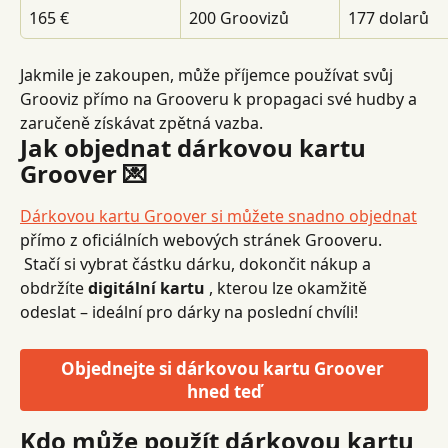
165 €
200 Groovizů
177 dolarů
Jakmile je zakoupen, může příjemce používat svůj 
Grooviz přímo na Grooveru k propagaci své hudby a 
zaručeně získávat zpětná vazba.
Jak objednat dárkovou kartu 
Groover 💌
Dárkovou kartu Groover si můžete snadno objednat
přímo z oficiálních webových stránek Grooveru.
 Stačí si vybrat částku dárku, dokončit nákup a 
obdržíte 
digitální kartu
 , kterou lze okamžitě 
odeslat – ideální pro dárky na poslední chvíli!
Objednejte si dárkovou kartu Groover 
hned teď
Kdo může použít dárkovou kartu 