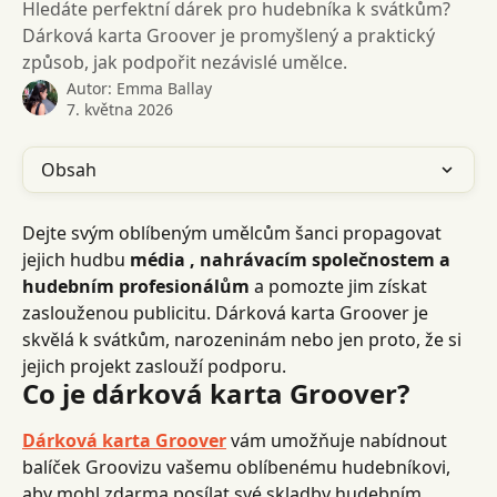
Hledáte perfektní dárek pro hudebníka k svátkům?
Dárková karta Groover je promyšlený a praktický
způsob, jak podpořit nezávislé umělce.
Autor:
Emma Ballay
7. května 2026
Obsah
Dejte svým oblíbeným umělcům šanci propagovat 
jejich hudbu 
média , nahrávacím společnostem a 
hudebním profesionálům
 a pomozte jim získat 
zaslouženou publicitu. Dárková karta Groover je 
skvělá k svátkům, narozeninám nebo jen proto, že si 
jejich projekt zaslouží podporu.
Co je dárková karta Groover?
Dárková karta Groover
 vám umožňuje nabídnout 
balíček Groovizu vašemu oblíbenému hudebníkovi, 
aby mohl zdarma posílat své skladby hudebním 