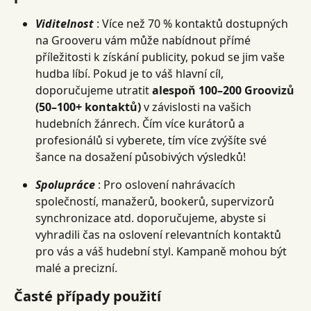
Viditelnost
 : Více než 70 % kontaktů dostupných 
na Grooveru vám může nabídnout přímé 
příležitosti k získání publicity, pokud se jim vaše 
hudba líbí. Pokud je to váš hlavní cíl, 
doporučujeme utratit 
alespoň 100–200 Groovizů 
(50–100+ kontaktů)
 v závislosti na vašich 
hudebních žánrech. Čím více kurátorů a 
profesionálů si vyberete, tím více zvýšíte své 
šance na dosažení působivých výsledků!
Spolupráce
 : Pro oslovení nahrávacích 
společností, manažerů, bookerů, supervizorů 
synchronizace atd. doporučujeme, abyste si 
vyhradili čas na oslovení relevantních kontaktů 
pro vás a váš hudební styl. Kampaně mohou být 
malé a precizní.
Časté případy použití