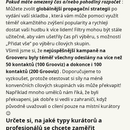
Pokud máte omezený čas a/nebo pohodlný rozpočet
 : 
Můžete zvolit 
globálnější propagační strategii
 po 
vydání vaší skladba , která vám může pomoci využít 
téměř okamžitého zvýšení popularity a rychleji 
dostat vaši hudbu k více lidem! Filtry mohou být stále 
užitečné, aby vám ušetřily čas při výběru, s možností 
„Přidat vše“ po výběru cílových skupin.
Všimli jsme si, že 
nejúspěšnější kampaně na 
Grooveru byly téměř všechny odeslány na více než 
50 kontaktů (100 Grooviz) a dokonce i 100 
kontaktů (200 Grooviz)
 . Doporučujeme to 
vyzkoušet, protože otestovat si síly na méně 
konvenčních cílových skupinách vás může překvapit! 
Například mnoho umělců nám říká, že byli 
překvapeni, jak dobře si vedli v zahraničí, když 
původně uvažovali o cílení pouze na místní kurátory 
😉
Určete si, na jaké typy kurátorů a 
profesionálů se chcete zaměřit