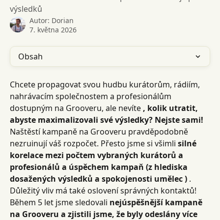
výsledků
Autor:
Dorian
7. května 2026
Obsah
Chcete propagovat svou hudbu kurátorům, rádiím, 
nahrávacím společnostem a profesionálům 
dostupným na Grooveru, ale nevíte 
, kolik utratit, 
abyste maximalizovali své výsledky? Nejste sami!
Naštěstí kampaně na Grooveru pravděpodobně 
nezruinují váš rozpočet. Přesto jsme si všimli 
silné 
korelace mezi počtem vybraných kurátorů a 
profesionálů a úspěchem kampaň (z hlediska 
dosažených výsledků a spokojenosti umělec )
 . 
Důležitý vliv má také oslovení správných kontaktů!
Během 5 let jsme sledovali 
nejúspěšnější kampaně 
na Grooveru a zjistili jsme, že byly odeslány více 