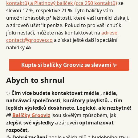
kontaktů) a Platinový balíček (cca 250 kontaktů)
 se 
slevou 17 %, respektive 21 %. Tyto balíčky vám 
umožní znásobit příležitosti, které vaši umělci získají, 
a zároveň ušetřit peníze. Pokud to pro vaši chuť k 
jídlu nestačí, můžete nás kontaktovat na 
adrese 
contact@groover.co
 a získat ještě další speciální 
nabídky 🍰
Kupte si balíčky Grooviz se slevami ✨
Abych to shrnul
✨ 
Čím více budete kontaktovat média , rádia, 
nahrávací společnosti, kurátory playlistů... tím 
lepších výsledků dosáhnete. Logické, ale nezbytné!
🎁 
Balíčky Grooviz
 jsou skvělým způsobem, jak 
zlepšit své výsledky
 a zároveň 
optimalizovat 
rozpočet.
🎯 
Dobré zacílení
 podle vašich cílů a hudebního stylu 