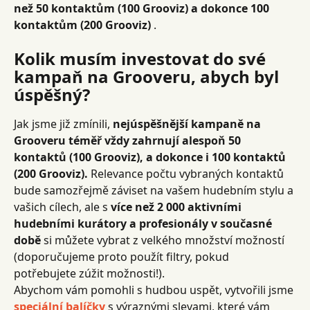
než 50 kontaktům (100 Grooviz) a dokonce 100 
kontaktům (200 Grooviz)
 .
Kolik musím investovat do své 
kampaň na Grooveru, abych byl 
úspěšný?
Jak jsme již zmínili, 
nejúspěšnější kampaně na 
Grooveru téměř vždy zahrnují alespoň 50 
kontaktů (100 Grooviz), a dokonce i 100 kontaktů 
(200 Grooviz).
 Relevance počtu vybraných kontaktů 
bude samozřejmě záviset na vašem hudebním stylu a 
vašich cílech, ale s 
více než 2 000 aktivními 
hudebními kurátory a profesionály v současné 
době
 si můžete vybrat z velkého množství možností 
(doporučujeme proto použít filtry, pokud 
potřebujete zúžit možnosti!).
Abychom vám pomohli s hudbou uspět, vytvořili jsme 
speciální balíčky
 s výraznými slevami, které vám 