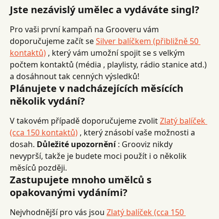
Jste nezávislý umělec a vydáváte singl?
Pro vaši první kampaň na Grooveru vám 
doporučujeme začít se 
Silver balíčkem (přibližně 50 
kontaktů)
 , který vám umožní spojit se s velkým 
počtem kontaktů (média , playlisty, rádio stanice atd.) 
a dosáhnout tak cenných výsledků!
Plánujete v nadcházejících měsících 
několik vydání?
V takovém případě doporučujeme zvolit 
Zlatý balíček 
(cca 150 kontaktů)
 , který znásobí vaše možnosti a 
dosah. 
Důležité upozornění
 : Grooviz nikdy 
nevyprší, takže je budete moci použít i o několik 
měsíců později.
Zastupujete mnoho umělců s 
opakovanými vydáními?
Nejvhodnější pro vás jsou 
Zlatý balíček (cca 150 