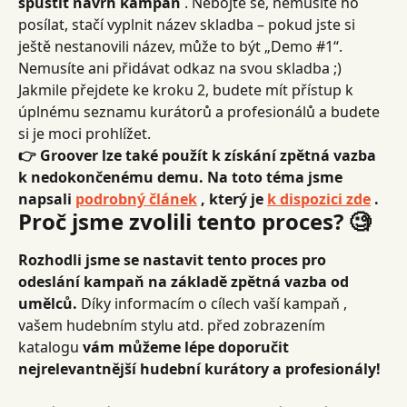
spustit návrh kampaň
 . Nebojte se, nemusíte ho 
posílat, stačí vyplnit název skladba – pokud jste si 
ještě nestanovili název, může to být „Demo #1“. 
Nemusíte ani přidávat odkaz na svou skladba ;) 
Jakmile přejdete ke kroku 2, budete mít přístup k 
úplnému seznamu kurátorů a profesionálů a budete 
si je moci prohlížet.
👉 Groover lze také použít k získání zpětná vazba 
k nedokončenému demu. Na toto téma jsme 
napsali 
podrobný článek
 , který je 
k dispozici zde
 .
Proč jsme zvolili tento proces? 🧐
Rozhodli jsme se nastavit tento proces pro 
odeslání kampaň na základě zpětná vazba od 
umělců.
 Díky informacím o cílech vaší kampaň , 
vašem hudebním stylu atd. před zobrazením 
katalogu 
vám můžeme lépe doporučit 
nejrelevantnější hudební kurátory a profesionály!