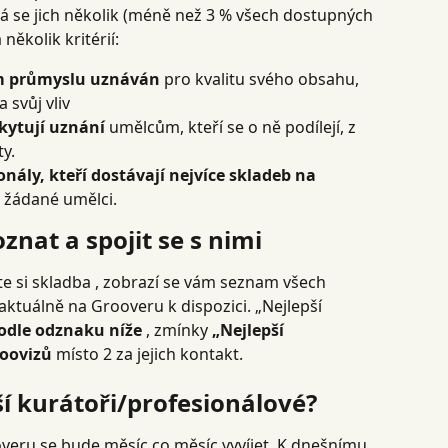
á se jich několik (méně než 3 % všech dostupných 
několik kritérií:
ím průmyslu uznáván
 pro kvalitu svého obsahu, 
 svůj vliv
kytují uznání
 umělcům, kteří se o ně podílejí, z 
ty.
onály, kteří dostávají nejvíce skladeb na 
e žádané umělci.
oznat a spojit se s nimi
e si skladba , zobrazí se vám seznam všech 
aktuálně na Grooveru k dispozici. „Nejlepší 
odle odznaku níže
 , zmínky 
„Nejlepší 
roovizů
 místo 2 za jejich kontakt.
ší kurátoři/profesionálové?
veru se bude měsíc co měsíc vyvíjet. K dnešnímu 