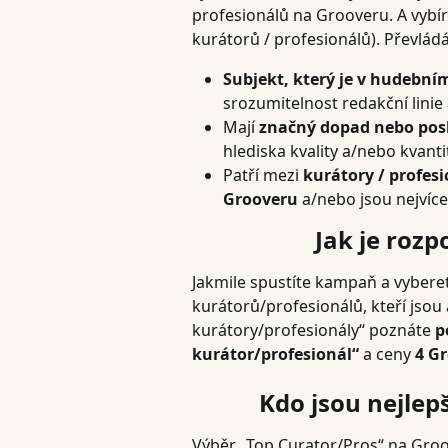
profesionálů na Grooveru. A vybír
kurátorů / profesionálů). Převládá 
Subjekt, který je v hudebn
srozumitelnost redakční linie a
Mají 
značný dopad nebo pos
hlediska kvality a/nebo kvanti
Patří mezi 
kurátory / profesi
Grooveru
 a/nebo jsou nejvíc
Jak je rozp
Jakmile spustíte kampaň a vyberet
kurátorů/profesionálů, kteří jsou 
kurátory/profesionály“ poznáte 
p
kurátor/profesionál“
 a ceny 
4 G
Kdo jsou nejlep
Výběr „Top Curator/Pros“ na Groo