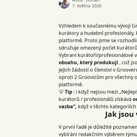
7. května 2026
Vzhledem k současnému vývoji Gro
kurátory a hudební profesionály, k
platformě. Proto jsme se rozhodli 
sdružuje omezený počet kurátorů
Vybraní kurátoři/profesionálové vy
obsahu, který produkují
 , což j
jejich žádostí o členství v Groover
oproti 2 Groovizům pro všechny o
platformě.
💡 
Tip
 : i když nejsou mezi „Nejle
kurátorů / profesionálů získává 
o
vazba“,
 když v těchto kategoriích
Jak jsou
V první řadě je důležité poznamena
vybíráni redakčním výběrem týmu