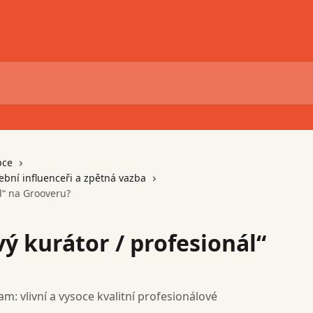
pce
dební influenceři a zpětná vazba
ál“ na Grooveru?
vý kurátor / profesionál“
m: vlivní a vysoce kvalitní profesionálové