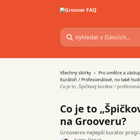
Přeskočit na hlavní obsah
Vyhledat v článcích…
Všechny sbírky
Pro umělce a zástu
Kurátoři / Profesionálové, no také hu
Co je to „Špičkový kurátor / profesion
Co je to „Špičko
na Grooveru?
Grooverov nejlepší kurátor progra
Autor:
Dorian