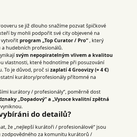
overu se již dlouho snažíme pozvat špičkové 
teří by mohli podpořit své city objevené na 
vytvořit 
program „Top Curator / Pro“
 , který 
 a hudebních profesionálů.
nikají 
svým nepopiratelným vlivem a kvalitou 
sou vlastnosti, které hodnotíme při posuzování 
u. To je důvod, proč si 
zaplatí 4 Groovizy (= 4 €)
statní kurátory/profesionály přítomné na 
pšími kurátory / profesionály“, poměrně dost 
dznaky „Dopadový“ a „Vysoce kvalitní zpětná 
 vyniknou.
 vybíráni do detailů?
t, že „nejlepší kurátoři / profesionálové“ jsou 
 zodpovědného za komunitu kurátorů / 