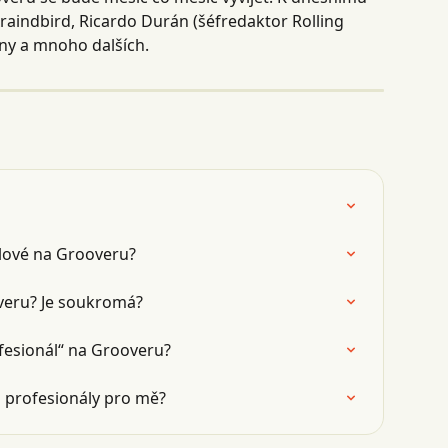
aindbird, Ricardo Durán (šéfredaktor Rolling 
ny a mnoho dalších.
álové na Grooveru?
veru? Je soukromá?
ofesionál“ na Grooveru?
 a profesionály pro mě?