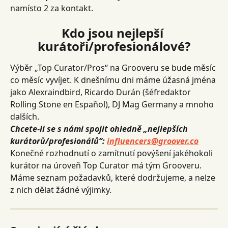
namísto 2 za kontakt.
Kdo jsou nejlepší 
kurátoři/profesionálové?
Výběr „Top Curator/Pros“ na Grooveru se bude měsíc 
co měsíc vyvíjet. K dnešnímu dni máme úžasná jména 
jako Alexraindbird, Ricardo Durán (šéfredaktor 
Rolling Stone en Español), DJ Mag Germany a mnoho 
dalších.
Chcete-li se s námi spojit ohledně „nejlepších 
kurátorů/profesionálů“: 
influencers@groover.co
Konečné rozhodnutí o zamítnutí povýšení jakéhokoli 
kurátor na úroveň Top Curator má tým Grooveru. 
Máme seznam požadavků, které dodržujeme, a nelze 
z nich dělat žádné výjimky.