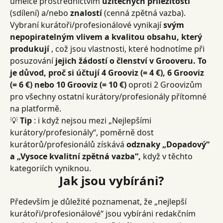
umělce prostřednictvím 
užitečných příležitostí
(sdílení) a/nebo 
znalostí
 (cenná zpětná vazba).
Vybraní kurátoři/profesionálové vynikají 
svým 
nepopiratelným vlivem a kvalitou obsahu, který 
produkují
 , což jsou vlastnosti, které hodnotíme při 
posuzování 
jejich žádostí o členství v Grooveru. To 
je důvod, proč si účtují 4 Grooviz (= 4 €), 6 Grooviz 
(= 6 €) nebo 10 Grooviz (= 10 €)
 oproti 2 Groovizům 
pro všechny ostatní kurátory/profesionály přítomné 
na platformě.
💡 
Tip
 : i když nejsou mezi „Nejlepšími 
kurátory/profesionály“, poměrně dost 
kurátorů/profesionálů získává 
odznaky „Dopadový“ 
a „Vysoce kvalitní zpětná vazba“,
 když v těchto 
kategoriích vyniknou.
Jak jsou vybíráni?
Především je důležité poznamenat, že „nejlepší 
kurátoři/profesionálové“ jsou vybíráni redakčním 