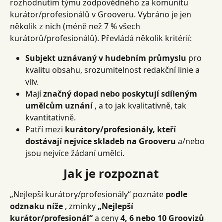
rozhodnutím týmu zodpovědného za komunitu 
kurátor/profesionálů v Grooveru. Vybráno je jen 
několik z nich (méně než 7 % všech 
kurátorů/profesionálů). Převládá několik kritérií:
Subjekt uznávaný v hudebním průmyslu
 pro 
kvalitu obsahu, srozumitelnost redakční linie a 
vliv.
Mají 
značný dopad nebo poskytují sdíleným 
umělcům uznání
 , a to jak kvalitativně, tak 
kvantitativně.
Patří mezi 
kurátory/profesionály, kteří 
dostávají nejvíce skladeb na Grooveru
 a/nebo 
jsou nejvíce žádaní umělci.
Jak je rozpoznat
„Nejlepší kurátory/profesionály“ poznáte 
podle 
odznaku níže
 , zmínky 
„Nejlepší 
kurátor/profesionál“
 a ceny 
4, 6 nebo 10 Groovizů