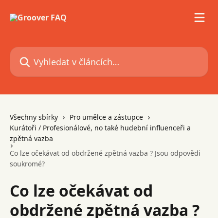
Přeskočit na hlavní obsah
Vyhledat v článcích…
Všechny sbírky
Pro umělce a zástupce
Kurátoři / Profesionálové, no také hudební influenceři a
zpětná vazba
Co lze očekávat od obdržené zpětná vazba ? Jsou odpovědi
soukromé?
Co lze očekávat od
obdržené zpětná vazba ?