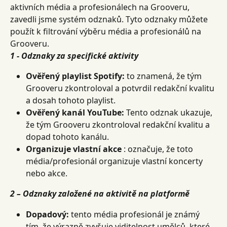
aktivních média a profesionálech na Grooveru, 
zavedli jsme systém odznaků. Tyto odznaky můžete 
použít k filtrování výběru média a profesionálů na 
Grooveru.
1 - Odznaky za specifické aktivity
Ověřený playlist Spotify:
 to znamená, že tým 
Grooveru zkontroloval a potvrdil redakční kvalitu 
a dosah tohoto playlist.
Ověřený kanál YouTube:
 Tento odznak ukazuje, 
že tým Grooveru zkontroloval redakční kvalitu a 
dopad tohoto kanálu.
Organizuje vlastní akce
 : označuje, že toto 
média/profesionál organizuje vlastní koncerty 
nebo akce.
2 – Odznaky založené na aktivitě na platformě
Dopadový:
 tento média profesionál je známý 
tím, že výrazně zvyšuje viditelnost umělců, které 