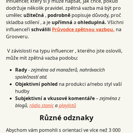
influencer, který si ji může napsat, jak chce, pokud 
dodržuje několik pravidel. zpětná vazba má být pro 
umělec 
užitečná
 , 
podrobně
 popisuje důvody, proč 
skladba sdílení , a je 
upřímná
 a 
ohleduplná.
 Všichni 
influenceři 
schválili
Průvodce zpětnou vazbou.
na 
Grooveru.
 V závislosti na typu influencer , kterého jste oslovili, 
může mít zpětná vazba podobu:
Rady
 - 
zejména od manažerů, nahrávacích 
společností atd.
Objektivní pohled
 na produkci a/nebo styl vaší 
hudby
Subjektivní a vkusové komentáře
 – 
zejména z 
blogů, 
rádio stanic
 a 
playlistů
Různé odznaky
Abychom vám pomohli s orientací ve více než 3 000 