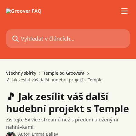
Přeskočit na hlavní obsah
Vyhledat v článcích…
Všechny sbírky
Temple od Groovera
🎵 Jak zesílit váš další hudební projekt s Temple
🎵 Jak zesílit váš další
hudební projekt s Temple
Získejte 5x více streamů než s předem uloženými
nahrávkami.
Autor:
Emma Ballay