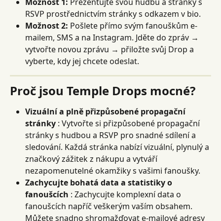
Možnost 1:
 Prezentujte svou hudbu a stránky s 
RSVP prostřednictvím stránky s odkazem v bio.
Možnost 2:
 Pošlete přímo svým fanouškům e-
mailem, SMS a na Instagram. Jděte do zpráv → 
vytvořte novou zprávu → přiložte svůj Drop a 
vyberte, kdy jej chcete odeslat.
Proč jsou Temple Drops mocné?
Vizuální a plně přizpůsobené propagační 
stránky
 : Vytvořte si přizpůsobené propagační 
stránky s hudbou a RSVP pro snadné sdílení a 
sledování. Každá stránka nabízí vizuální, plynulý a 
značkový zážitek z nákupu a vytváří 
nezapomenutelné okamžiky s vašimi fanoušky.
Zachycujte bohatá data a statistiky o 
fanoušcích
 : Zachycujte komplexní data o 
fanoušcích napříč veškerým vaším obsahem. 
Můžete snadno shromažďovat e-mailové adresy 