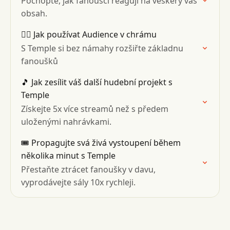
Pochopte, jak fanoušci reagují na veškerý váš
obsah.
👯‍♂️ Jak používat Audience v chrámu
S Temple si bez námahy rozšiřte základnu
fanoušků
🎵 Jak zesílit váš další hudební projekt s
Temple
Získejte 5x více streamů než s předem
uloženými nahrávkami.
🎟 Propagujte svá živá vystoupení během
několika minut s Temple
Přestaňte ztrácet fanoušky v davu,
vyprodávejte sály 10x rychleji.