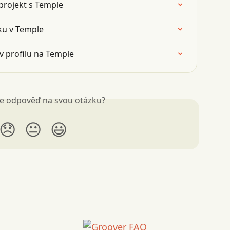
í projekt s Temple
iku v Temple
v profilu na Temple
ste odpověď na svou otázku?
😞
😐
😃