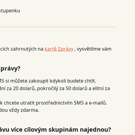
vstupenku
nkcích zahrnutých na 
kartě Zprávy
 , vysvětlíme vám 
zprávy?
MS si můžete zakoupit kdykoli budete chtít.
ní za 20 dolarů, pokročilý za 50 dolarů a elitní za 
jak chcete utratit prostřednictvím SMS a e-mailů.
dou vždy zdarma.
rávu více cílovým skupinám najednou?