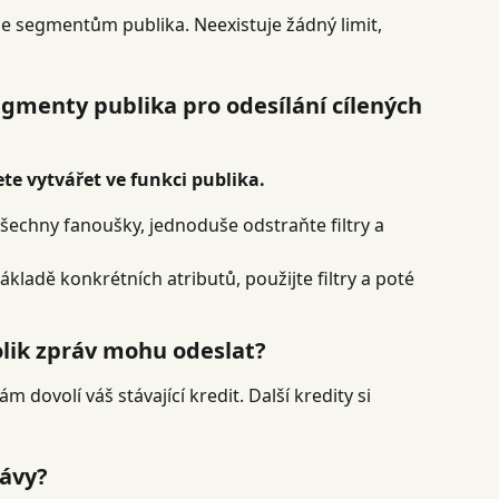
e segmentům publika. Neexistuje žádný limit, 
egmenty publika pro odesílání cílených 
e vytvářet ve funkci publika.
všechny fanoušky, jednoduše odstraňte filtry a 
ákladě konkrétních atributů, použijte filtry a poté 
kolik zpráv mohu odeslat?
m dovolí váš stávající kredit. Další kredity si 
rávy?