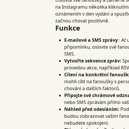
Oslovte své fanoušky a zaměřte s
na Instagramu několika kliknutími
oznámením v den vydání a spusťte
začnou chovat pozitivně.
Funkce
E-mailové a SMS zprávy
 : A
připomínku, oslovte své fanou
SMS.
Vytvořte sekvence zpráv:
 Sp
provedou akce, například RSVP
Cílení na konkrétní fanoušk
mohli cílit na fanoušky s pers
chování a dalších faktorů.
Připojte své chrámové odzn
nebo SMS zprávám přímo va
Náhled před odesláním:
 Pod
budou zobrazovat vašim fano
nebudete spokojeni.