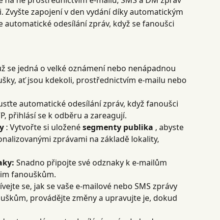
e na ně prostřednictvím e-mailu, SMS a DM zpráv 
. Zvyšte zapojení v den vydání díky automatickým 
 automatické odesílání zpráv, když se fanoušci 
ť už se jedná o velké oznámení nebo nenápadnou 
šky, ať jsou kdekoli, prostřednictvím e-mailu nebo 
usťte automatické odesílání zpráv, když fanoušci 
, přihlásí se k odběru a zareagují.
y
 : Vytvořte si uložené 
segmenty publika
 , abyste 
onalizovanými zprávami na základě lokality, 
aky:
 Snadno připojte své odznaky k e-mailům 
šim fanouškům.
ívejte se, jak se vaše e-mailové nebo SMS zprávy 
uškům, provádějte změny a upravujte je, dokud 