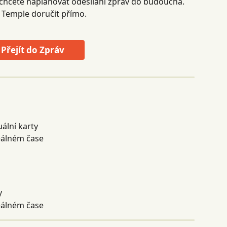
a chcete naplánovat odesílání zpráv do budoucna. 
 Temple doručit přímo.
Přejít do Zpráv
ální karty
reálném čase
y
reálném čase