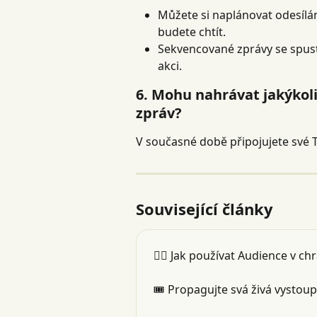
Můžete si naplánovat odesílán
budete chtít.
Sekvencované zprávy se spust
akci.
6. Mohu nahrávat jakýkol
zpráv?
V současné době připojujete své
Související články
👯‍♂️ Jak používat Audience v c
🎟 Propagujte svá živá vystou