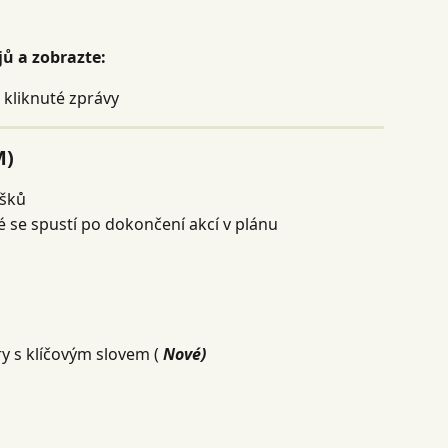
jů a zobrazte:
 kliknuté zprávy
M)
ušků
é se spustí po dokončení akcí v plánu
y s klíčovým slovem ( 
Nové)