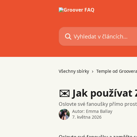
Přeskočit na hlavní obsah
Vyhledat v článcích…
Všechny sbírky
Temple od Groover
✉️ Jak používat
Oslovte své fanoušky přímo prost
Autor:
Emma Ballay
7. května 2026