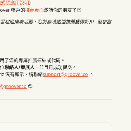
程式碼應用說明
）
ver 帳戶的
推薦頁面
邀請你的朋友了😊
er 上發起過推廣活動，您將無法透過推薦獲得折扣…但您當
用了您的專屬推薦連結或代碼。
位
聯絡人/策展人
，並且已成功提交。
viz 沒有顯示，請聯絡
support@groover.co
 。
@groover.co
 😉