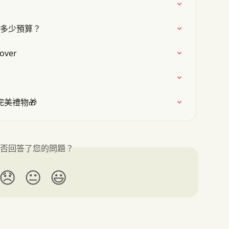
投入多少預算？
over
完美禮物🎁
否回答了您的問題？
😞
😐
😃