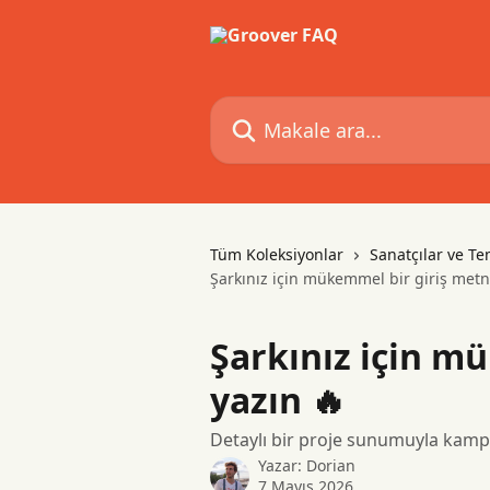
Ana içeriğe geç
Makale ara...
Tüm Koleksiyonlar
Sanatçılar ve Tem
Şarkınız için mükemmel bir giriş metn
Şarkınız için m
yazın 🔥
Detaylı bir proje sunumuyla kampan
Yazar:
Dorian
7 Mayıs 2026