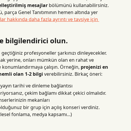
elleştirilmiş mesajlar
 bölümünü kullanabilirsiniz. 
, parça Genel Tanıtımının hemen altında yer 
jlar hakkında daha fazla ayrıntı ve tavsiye için 
e bilgilendirici olun.
geçtiğiniz profesyoneller şarkınızı dinleyecekler. 
ak yerine, onları mümkün olan en rahat ve 
 konumlandırmaya çalışın. Örneğin, 
projenizi en 
nemli olan 1-2 bilgi
 verebilirsiniz. Birkaç öneri:
yayın tarihi ve dinleme bağlantısı
iyorsanız, çekim bağlamı dikkat çekici olmalıdır.
nserlerinizin mekanları
duğunuz bir grup için açılış konseri verdiniz.
itlesel fonlama, medya kapsamı...)