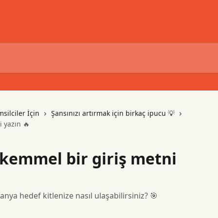
silciler İçin
Şansınızı artırmak için birkaç ipucu 💡
i yazın 🔥
ükemmel bir giriş metni
ya hedef kitlenize nasıl ulaşabilirsiniz? 🎯