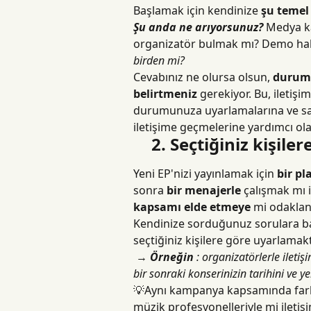
Başlamak için kendinize 
şu temel
Şu anda ne arıyorsunuz?
 Medya ka
organizatör bulmak mı? Demo hakk
birden mi?
Cevabınız ne olursa olsun, 
durumu
belirtmeniz
 gerekiyor. Bu, iletişi
durumunuza uyarlamalarına ve san
iletişime geçmelerine yardımcı ola
2. Seçtiğiniz kişil
Yeni EP'nizi yayınlamak için 
bir pl
sonra 
bir menajerle
 çalışmak mı 
kapsamı elde etmeye
 mi odakla
Kendinize sorduğunuz sorulara bağlı
seçtiğiniz kişilere göre uyarlama
 → 
Örneğin
 : organizatörlerle iletiş
bir sonraki konserinizin tarihini ve yer
💡Aynı kampanya kapsamında farklı
müzik profesyonelleriyle mi iletiş