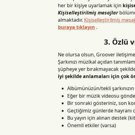
her bir kişiye uyarlamak için 
kişis
Kişiselleştirilmiş mesajlar
 bölümü
almaktadır. 
Kişiselleştirilmiş mesa
buraya tıklayın
 .
3. Özlü v
Ne olursa olsun, Groover iletişime 
Şarkınızı müzikal açıdan tanımlam
şüpheye yer bırakmayacak şekilde
iyi şekilde anlamaları için çok ö
Albümünüzün/tekli şarkınızın 
Eğer bir müzik videosu gönder
Bir sonraki gösteriniz, son ko
Geçtiğimiz günlerde hayranı ol
Bu yayın için alınan destek (k
Önemli etkiler (varsa)