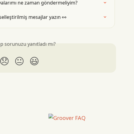
yalarımı ne zaman göndermeliyim?
selleştirilmiş mesajlar yazın 👀
p sorunuzu yanıtladı mı?
😞
😐
😃