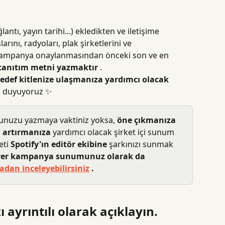
ğlantı, yayın tarihi...) ekledikten ve iletişime 
ını, radyoları, plak şirketlerini ve 
 kampanya onaylanmasından önceki son ve en 
ir tanıtım metni yazmaktır
 .
edef kitlenize ulaşmanıza yardımcı olacak 
k duyuyoruz ✨
unuzu yazmaya vaktiniz yoksa, 
öne çıkmanıza
 artırmanıza
 yardımcı olacak şirket içi sunum 
ti 
Spotify'ın editör ekibine
 şarkınızı sunmak 
er kampanya sunumunuz olarak da 
adan inceleyebilirsiniz
 .
ı ayrıntılı olarak açıklayın.