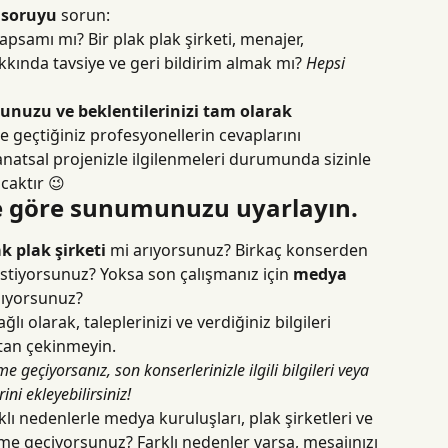
 soruyu
 sorun:
psamı mı? Bir plak plak şirketi, menajer, 
ında tavsiye ve geri bildirim almak mı? 
Hepsi 
nuzu ve beklentilerinizi tam olarak 
me geçtiğiniz profesyonellerin cevaplarını 
atsal projenizle ilgilenmeleri durumunda sizinle 
caktır 😉
ere göre sunumunuzu uyarlayın.
ak plak şirketi
 mi arıyorsunuz? Birkaç konserden 
istiyorsunuz? Yoksa son çalışmanız için 
medya 
nıyorsunuz?
 olarak, taleplerinizi ve verdiğiniz bilgileri 
ktan çekinmeyin.
ime geçiyorsanız, son konserlerinizle ilgili bilgileri veya 
ini ekleyebilirsiniz!
 nedenlerle medya kuruluşları, plak şirketleri ve 
ime geçiyorsunuz? Farklı nedenler varsa, mesajınızı 