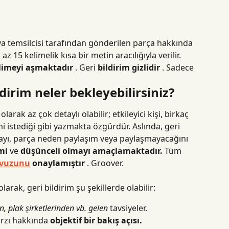
ya temsilcisi tarafından gönderilen parça hakkında 
 az 15 kelimelik kısa bir metin aracılığıyla verilir. 
limeyi
aşmaktadır
 . Geri 
bildirim gizlidir
 . Sadece 
ldirim neler bekleyebilirsiniz?
 olarak az çok detaylı olabilir; etkileyici kişi, birkaç 
mi istediği gibi yazmakta özgürdür. Aslında, geri 
ayı, parça neden paylaşım veya paylaşmayacağını 
mi
 ve 
düşünceli olmayı amaçlamaktadır.
 Tüm 
lavuzunu
onaylamıştır
 .
Groover.
olarak, geri bildirim şu şekillerde olabilir:
n, plak şirketlerinden vb. gelen
 tavsiyeler.
arzı hakkında 
objektif bir bakış açısı.