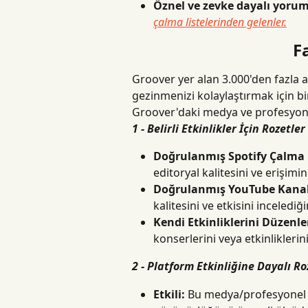
Öznel ve zevke dayalı yorum
çalma listelerinden gelenler.
F
Groover yer alan 3.000'den fazla 
gezinmenizi kolaylaştırmak için bir
Groover'daki medya ve profesyonell
1 - Belirli Etkinlikler İçin Rozetler
Doğrulanmış Spotify Çalma L
editoryal kalitesini ve erişimi
Doğrulanmış YouTube Kanal
kalitesini ve etkisini incelediği
Kendi Etkinliklerini Düzenle
konserlerini veya etkinliklerin
2 - Platform Etkinliğine Dayalı Ro
Etkili:
 Bu medya/profesyonel ku