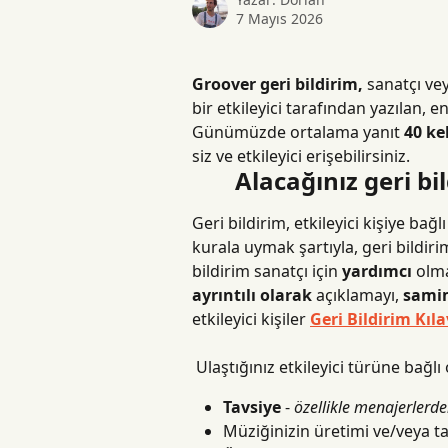
7 Mayıs 2026
Groover geri bildirim,
 sanatçı ve
bir etkileyici tarafından yazılan, en
Günümüzde ortalama yanıt 
40 ke
siz ve etkileyici erişebilirsiniz.
Alacağınız geri bi
Geri bildirim, etkileyici kişiye bağlı
kurala uymak şartıyla, geri bildiri
bildirim sanatçı için 
yardımcı
 olm
ayrıntılı olarak
 açıklamayı, 
sami
etkileyici kişiler 
Geri Bildirim Kı
 Ulaştığınız etkileyici türüne bağlı 
Tavsiye
 - 
özellikle menajerlerde
Müziğinizin üretimi ve/veya t