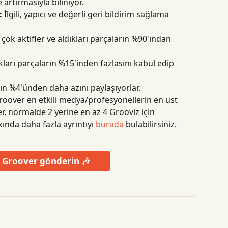
rtırmasıyla biliniyor.
:
 İlgili, yapıcı ve değerli geri bildirim sağlama 
çok aktifler ve aldıkları parçaların %90'ından 
ıkları parçaların %15'inden fazlasını kabul edip 
rın %4'ünden daha azını paylaşıyorlar.
roover en etkili medya/profesyonellerin en üst 
ler, normalde 2 yerine en az 4 Grooviz için 
ında daha fazla ayrıntıyı 
burada
 bulabilirsiniz.
 Groover gönderin 🎶