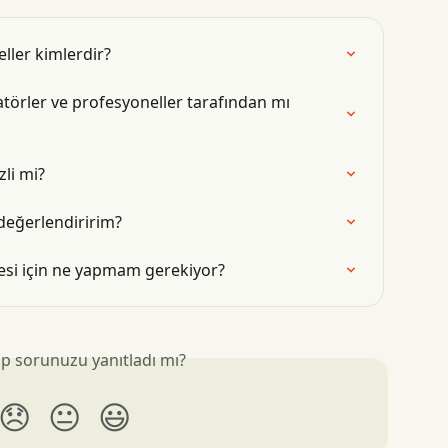
ller kimlerdir?
atörler ve profesyoneller tarafından mı 
zli mi?
 değerlendiririm?
mesi için ne yapmam gerekiyor?
p sorunuzu yanıtladı mı?
😞
😐
😃