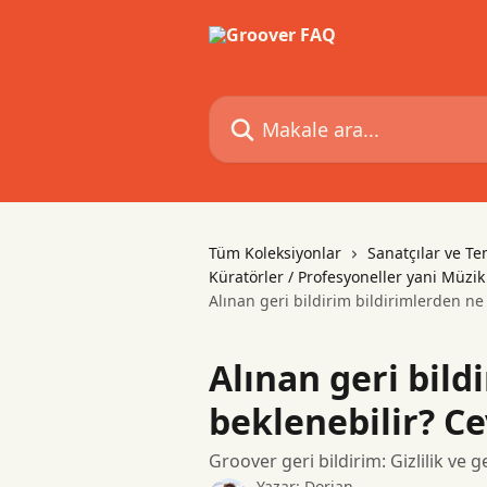
Ana içeriğe geç
Makale ara...
Tüm Koleksiyonlar
Sanatçılar ve Tem
Küratörler / Profesyoneller yani Müzik E
Alınan geri bildirim bildirimlerden ne 
Alınan geri bild
beklenebilir? Ce
Groover geri bildirim: Gizlilik ve g
Yazar:
Dorian