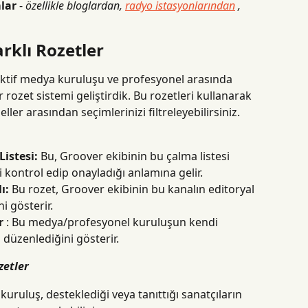
lar
 - 
özellikle bloglardan, 
radyo istasyonlarından
 , 
arklı Rozetler
aktif medya kuruluşu ve profesyonel arasında 
 rozet sistemi geliştirdik. Bu rozetleri kullanarak 
er arasından seçimlerinizi filtreleyebilirsiniz.
istesi:
 Bu, Groover ekibinin bu çalma listesi 
ni kontrol edip onayladığı anlamına gelir.
ı:
 Bu rozet, Groover ekibinin bu kanalın editoryal 
ni gösterir.
r
 : Bu medya/profesyonel kuruluşun kendi 
i düzenlediğini gösterir.
zetler
ruluş, desteklediği veya tanıttığı sanatçıların 