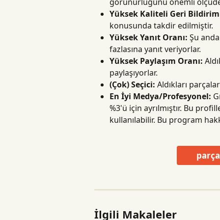
görünürlüğünü önemli ölçüde a
Yüksek Kaliteli Geri Bildirim
konusunda takdir edilmiştir.
Yüksek Yanıt Oranı:
 Şu anda 
fazlasına yanıt veriyorlar.
Yüksek Paylaşım Oranı:
 Ald
paylaşıyorlar.
(Çok) Seçici:
 Aldıkları parçala
En İyi Medya/Profesyonel:
 G
%3'ü için ayrılmıştır. Bu profil
kullanılabilir. Bu program hakk
parça
İlgili Makaleler