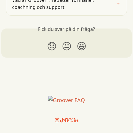
Vad är Groover+: rabatter, förmåner, 
coachning och support
Fick du svar på din fråga?
😞
😐
😃