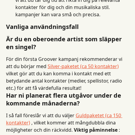
vi att du tar dig tid att rikta in dig på relevanta 
kontakter för dig och din musikaliska stil. 
kampanjer kan vara små och precisa.
Vanliga användningsfall
Är du en oberoende artist som släpper 
en singel?
För din första Groover kampanj rekommenderar vi 
att du börjar med 
Silver-paketet (ca 50 kontakter)
vilket gör att du kan komma i kontakt med ett 
betydande antal kontakter (medier, spellistor, radio 
etc.) för att få värdefulla resultat!
Har ni planerat flera utgåvor under de 
kommande månaderna?
I så fall föreslår vi att du väljer 
Guldpaketet (ca 150 
kontakter)
 , vilket kommer att mångdubbla dina 
möjligheter och din räckvidd. 
Viktig påminnelse
 : 