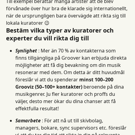
Till exempel berättar många artister att de blev 
förvånade över hur bra de klarade sig internationellt, 
när de ursprungligen bara övervägde att rikta sig till 
lokala kuratorer 😉
Bestäm vilka typer av kuratorer och 
experter du vill rikta dig till
Synlighet
 : Mer än 70 % av kontakterna som 
finns tillgängliga på Groover kan erbjuda direkta 
möjligheter att få dig bevakning om din musik 
resonerar med dem. Om detta är ditt huvudmål 
föreslår vi att du spenderar 
minst 100–200 
Grooviz (50–100+ kontakter)
 beroende på dina 
musikgenrer. Ju fler kuratorer och proffs du 
väljer, desto mer ökar du dina chanser att få 
effektfulla resultat!
Samarbete
 : För att nå ut till skivbolag, 
managers, bokare, sync supervisors etc. föreslår 