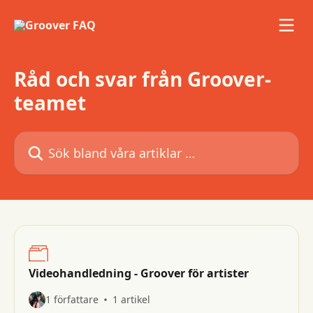
Hoppa till huvudinnehåll
Råd och svar från Groover-
teamet
Sök bland våra artiklar …
Videohandledning - Groover för artister
1 författare
1 artikel