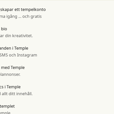
 skapar ett tempelkonto
ma igång ... och gratis
 bio
r din kreativitet.
nden i Temple
, SMS och Instagram
r med Temple
elannonser.
cs i Temple
llt ditt innehåll.
 templet
emple