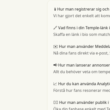
📱Hur man registrerar sig och
Vi har gjort det enkelt att kom
🔗 Vad finns i din Temple-länk i
Skaffa en länk i bio som matcha
✉️ Hur man använder Meddela
Nå dina fans direkt via e-post
📢 Hur man lanserar annonse
Allt du behöver veta om temp
📈 Hur du kan använda Analyti
Förstå hur fans resonerar med a
👯‍♂️ Hur man använder publik i
Öka din fanbase enkelt med T