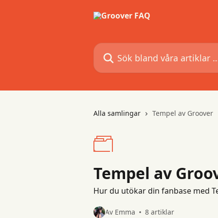
Hoppa till huvudinnehåll
Sök bland våra artiklar …
Alla samlingar
Tempel av Groover
Tempel av Groo
Hur du utökar din fanbase med 
Av Emma
8 artiklar