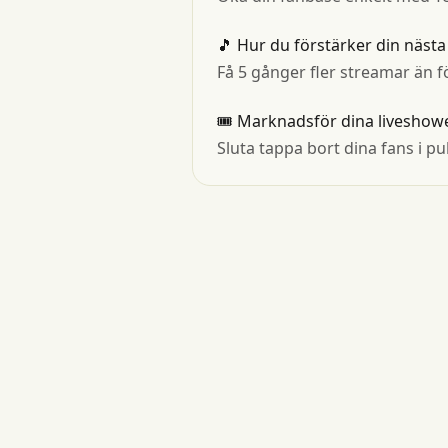
🎵 Hur du förstärker din näs
Få 5 gånger fler streamar än 
🎟 Marknadsför dina liveshow
Sluta tappa bort dina fans i p