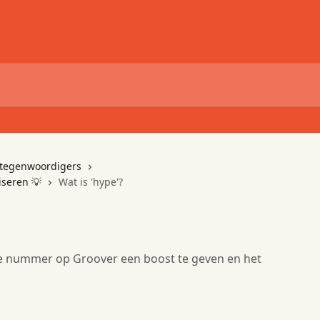
ertegenwoordigers
iseren 💡
Wat is 'hype'?
e nummer op Groover een boost te geven en het