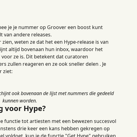
mee je je nummer op Groover een boost kunt 
t van andere releases.
en, weten ze dat het een Hype-release is van 
ijnt altijd bovenaan hun inbox, waardoor het 
 voor ze is. Dit betekent dat curatoren 
rs zullen reageren en ze ook sneller delen . Je 
 ziet:
ijnt ook bovenaan de lijst met nummers die gedeeld 
kunnen worden.
g voor Hype?
functie tot artiesten met een bewezen succesvol 
instens drie keer een kans hebben gekregen op 
l voldoet, kun je de functie "Get Hype" gebruiken 