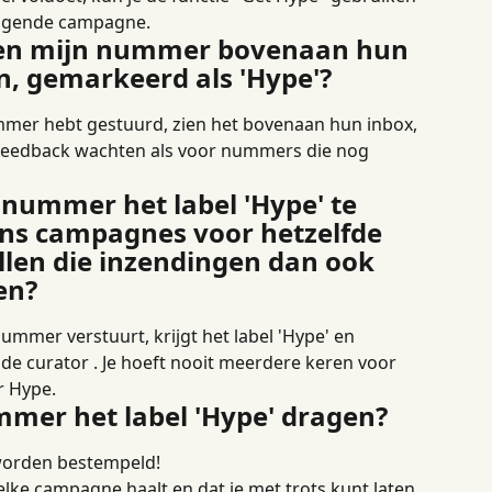
volgende campagne.
len mijn nummer bovenaan hun 
n, gemarkeerd als 'Hype'?
ummer hebt gestuurd, zien het bovenaan hun inbox, 
feedback wachten als voor nummers die nog 
 nummer het label 'Hype' te 
ens campagnes voor hetzelfde 
len die inzendingen dan ook 
en?
nummer verstuurt, krijgt het label 'Hype' en 
de curator . Je hoeft nooit meerdere keren voor 
r Hype.
mmer het label 'Hype' dragen?
 worden bestempeld!
elke campagne haalt en dat je met trots kunt laten 