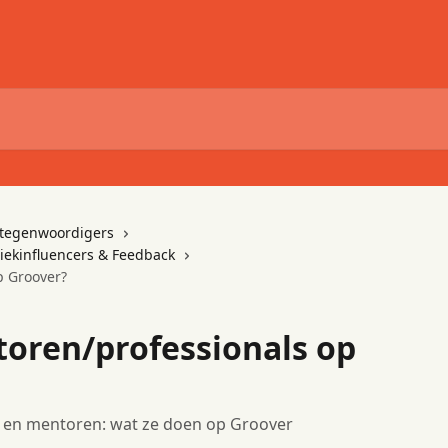
ertegenwoordigers
ziekinfluencers & Feedback
p Groover?
atoren/professionals op
ls en mentoren: wat ze doen op Groover