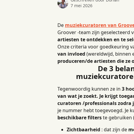
7 mei 2026
De 
muziekcuratoren van Groov
Groover -team zijn geselecteer
artiesten te ontdekken en te sel
Onze criteria voor goedkeuring v
van invloed
 (wereldwijd, binnen 
produceren/de artiesten die ze
De 3 belan
muziekcuratoren
Tegenwoordig kunnen ze in 
3 ho
van wat je zoekt. Je krijgt toega
curatoren /professionals zodra 
je nummer hebt toegevoegd.
Je k
beschikbare filters
 te gebruiken
Zichtbaarheid
 : dat zijn de 
me