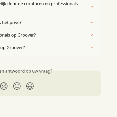
jk door de curatoren en professionals 
 het privé?
ionals op Groover?
" op Groover?
een antwoord op uw vraag?
😞
😐
😃