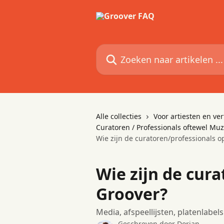
Naar de hoofdinhoud
Zoeken naar artikelen ...
Alle collecties
Voor artiesten en v
Curatoren / Professionals oftewel Mu
Wie zijn de curatoren/professionals o
Wie zijn de cur
Groover?
Media, afspeellijsten, platenlabe
Geschreven door
Dorian