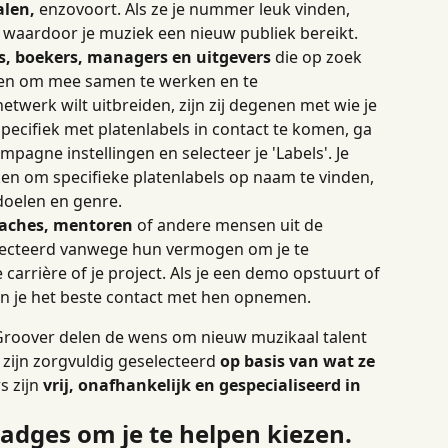
alen,
 enzovoort. Als ze je nummer leuk vinden, 
, waardoor je muziek een nieuw publiek bereikt.
s, boekers, managers en uitgevers
 die op zoek 
ten om mee samen te werken en te 
etwerk wilt uitbreiden, zijn zij degenen met wie je 
cifiek met platenlabels in contact te komen, ga 
campagne instellingen en selecteer je 'Labels'. Je 
en om specifieke platenlabels op naam te vinden, 
 doelen en genre.
aches, mentoren
 of andere mensen uit de 
electeerd vanwege hun vermogen om je te 
 carrière of je project. Als je een demo opstuurt of 
kun je het beste contact met hen opnemen.
 Groover delen de wens om nieuw muzikaal talent 
 zijn zorgvuldig geselecteerd 
op basis van wat ze 
s zijn 
vrij, onafhankelijk en gespecialiseerd in 
badges om je te helpen kiezen.