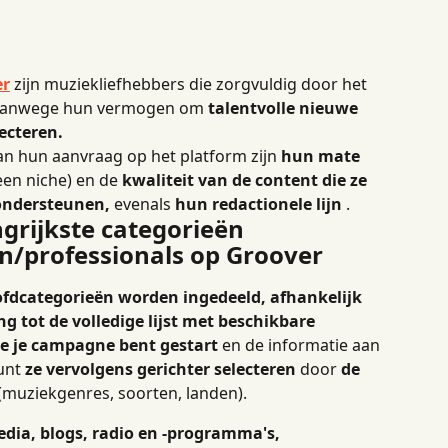
er
 zijn muziekliefhebbers die zorgvuldig door het 
d vanwege hun vermogen om 
talentvolle nieuwe 
ecteren.
an hun aanvraag op het platform zijn 
hun mate 
een niche) en de 
kwaliteit van de content die ze 
 ondersteunen,
 evenals 
hun redactionele lijn
 .
grijkste categorieën 
/professionals op Groover
ofdcategorieën worden ingedeeld, afhankelijk 
ng tot de volledige lijst met beschikbare 
je je campagne bent gestart
 en de informatie aan 
unt 
ze vervolgens gerichter selecteren
 door 
de 
 (muziekgenres, soorten, landen).
dia, blogs, radio en -programma's, 