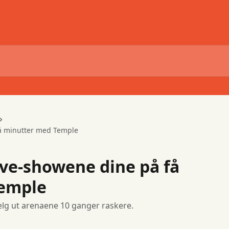
få minutter med Temple
ive-showene dine på få
emple
elg ut arenaene 10 ganger raskere.