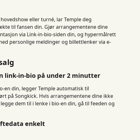
 hovedshow eller turné, lar Temple deg 
rekte til fansen din. Gjør arrangementene dine 
ntasjon via Link-in-bio-siden din, og hypermålrett 
med personlige meldinger og billettlenker via e-
 salg
n link-in-bio på under 2 minutter
o-en din, legger Temple automatisk til 
rt på Songkick. Hvis arrangementene dine ikke 
egge dem til i lenke i bio-en din, gå til feeden og 
viftedata enkelt