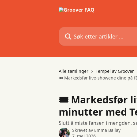
Gå til hovedinnhold
Søk etter artikler ...
Alle samlinger
Tempel av Groover
🎟 Markedsfør live-showene dine på 
🎟 Markedsfør l
minutter med T
Slutt å miste fansen i mengden, s
Skrevet av
Emma Ballay
7. mai 2026