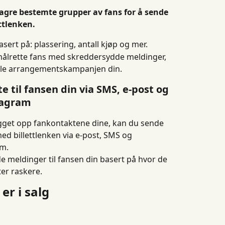
lagre bestemte grupper av fans for å sende 
ttlenken.
ert på: plassering, antall kjøp og mer.
rmålrette fans med skreddersydde meldinger, 
ele arrangementskampanjen din.
e til fansen din via SMS, e-post og 
tagram
ygget opp fankontaktene dine, kan du sende 
ed billettlenken via e-post, SMS og 
am.
 meldinger til fansen din basert på hvor de 
ter raskere.
 er i salg