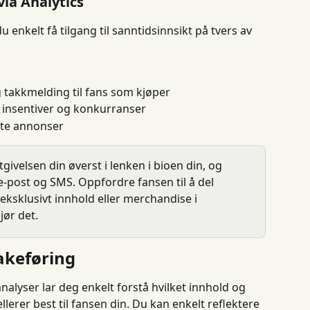
via Analytics
nkelt få tilgang til sanntidsinnsikt på tvers av 
 takkmelding til fans som kjøper
insentiver og konkurranser
lte annonser
givelsen din øverst i lenken i bioen din, og 
 e-post og SMS. Oppfordre fansen til å del 
 eksklusivt innhold eller merchandise i 
jør det.
akeføring
lyser lar deg enkelt forstå hvilket innhold og 
rer best til fansen din. Du kan enkelt reflektere 