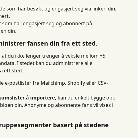
e som har besøkt og engasjert seg via linken din, 
ert.
 som har engasjert seg og abonnert på 
oen din.
inistrer fansen din fra ett sted.
at du ikke lenger trenger å veksle mellom +5 
andata. I stedet kan du administrere alle 
 ett sted.
 e-postlister fra Mailchimp, Shopify eller CSV-
kumslister å importere,
 kan du enkelt bygge opp 
 bioen din. Anonyme og abonnente fans vil vises i 
gruppesegmenter basert på stedene 