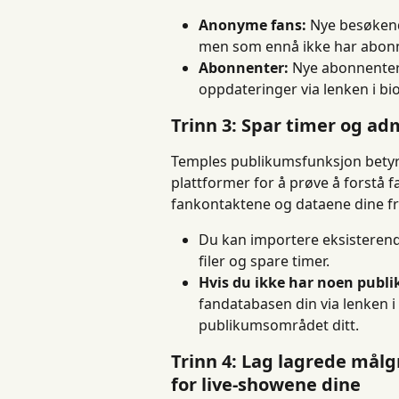
Anonyme fans:
 Nye besøkend
men som ennå ikke har abonn
Abonnenter:
 Nye abonnenter
oppdateringer via lenken i bi
Trinn 3: Spar timer og adm
Temples publikumsfunksjon betyr 
plattformer for å prøve å forstå f
fankontaktene og dataene dine fra
Du kan importere eksisterende
filer og spare timer.
Hvis du ikke har noen publi
fandatabasen din via lenken i
publikumsområdet ditt.
Trinn 4: Lag lagrede mål
for live-showene dine