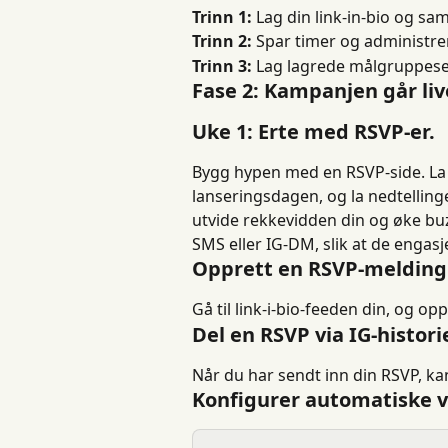
Trinn 1:
 Lag din link-in-bio og sa
Trinn 2:
 Spar timer og administrer
Trinn 3:
 Lag lagrede målgruppese
Fase 2: Kampanjen går liv
Uke 1: Erte med RSVP-er.
Bygg hypen med en RSVP-side. La 
lanseringsdagen, og la nedtellin
utvide rekkevidden din og øke buz
SMS eller IG-DM, slik at de engasj
Opprett en RSVP-melding
Gå til link-i-bio-feeden din, og op
Del en RSVP via IG-historie
Når du har sendt inn din RSVP, kan
Konfigurer automatiske v