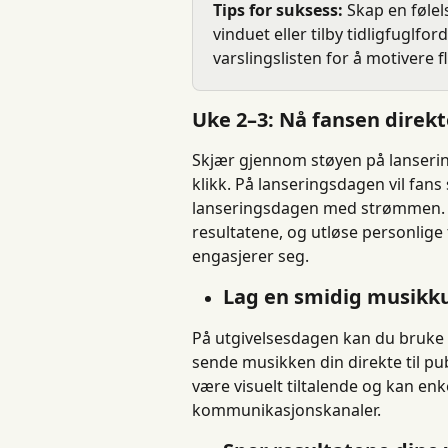
Tips for suksess:
 Skap en føle
vinduet eller tilby tidligfuglfo
varslingslisten for å motivere fl
Uke 2–3: Nå fansen direk
Skjær gjennom støyen på lanserin
klikk. På lanseringsdagen vil fan
lanseringsdagen med strømmen. D
resultatene, og utløse personlige 
engasjerer seg.
Lag en smidig musikku
På utgivelsesdagen kan du bruke T
sende musikken din direkte til pu
være visuelt tiltalende og kan enke
kommunikasjonskanaler.