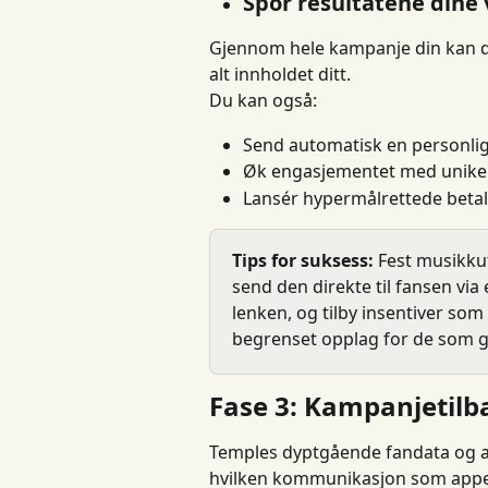
Spor resultatene dine 
Gjennom hele kampanje din kan du e
alt innholdet ditt.
Du kan også:
Send automatisk en personlig
Øk engasjementet med unike 
Lansér hypermålrettede beta
Tips for suksess:
 Fest musikkut
send den direkte til fansen via
lenken, og tilby insentiver som
begrenset opplag for de som g
Fase 3: Kampanjetilb
Temples dyptgående fandata og ana
hvilken kommunikasjon som appelle