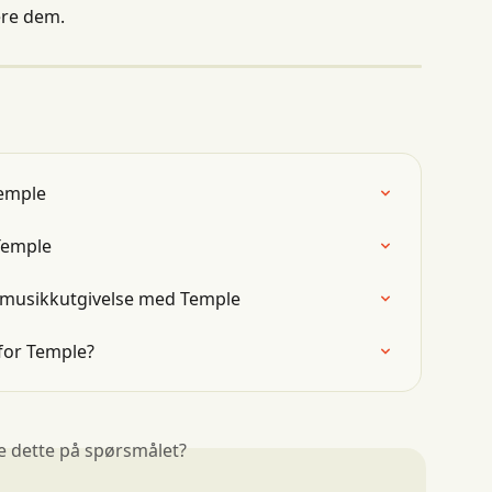
ere dem.
Temple
 Temple
te musikkutgivelse med Temple
 for Temple?
e dette på spørsmålet?