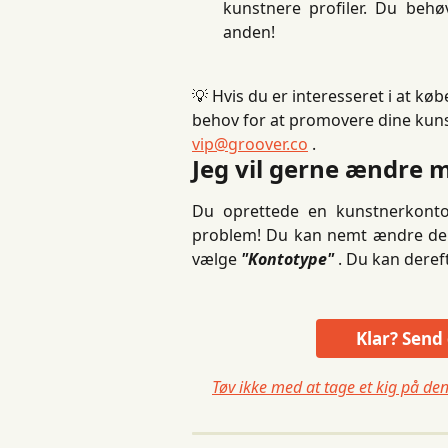
kunstnere profiler. Du behø
anden!
💡 Hvis du er interesseret i at køb
behov for at promovere dine kunst
vip@groover.co
 .
Jeg vil gerne ændre m
Du oprettede en kunstnerkonto,
problem! Du kan nemt ændre den
vælge
"Kontotype"
. Du kan dereft
Klar? Send
Tøv ikke med at tage et kig på d