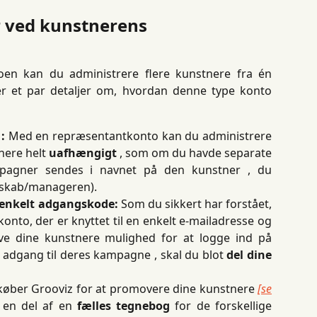
r ved kunstnerens 
en kan du administrere flere kunstnere fra én
er et par detaljer om, hvordan denne type konto
:
Med en repræsentantkonto kan du administrere
nere helt
uafhængigt
, som om du havde separate
mpagner sendes i navnet på den kunstner , du
lskab/manageren).
 enkelt adgangskode:
Som du sikkert har forstået,
konto, der er knyttet til en enkelt e-mailadresse og
ive dine kunstnere mulighed for at logge ind på
e adgang til deres kampagne , skal du blot
del dine
øber Grooviz for at promovere dine kunstnere
[se
 en del af en
fælles tegnebog
for de forskellige