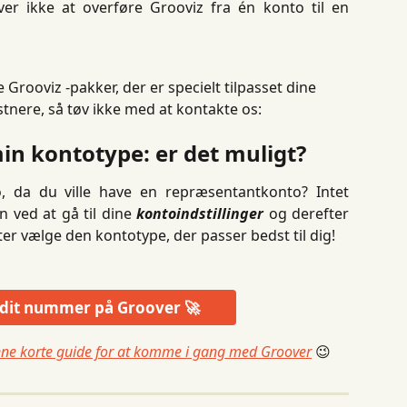
ver ikke at overføre Grooviz fra én konto til en
e Grooviz -pakker, der er specielt tilpasset dine 
nere, så tøv ikke med at kontakte os: 
in kontotype: er det muligt?
 da du ville have en repræsentantkonto? Intet
 ved at gå til dine
kontoindstillinger
og derefter
er vælge den kontotype, der passer bedst til dig!
 dit nummer på Groover 🚀
enne korte guide for at komme i gang med Groover
 😉