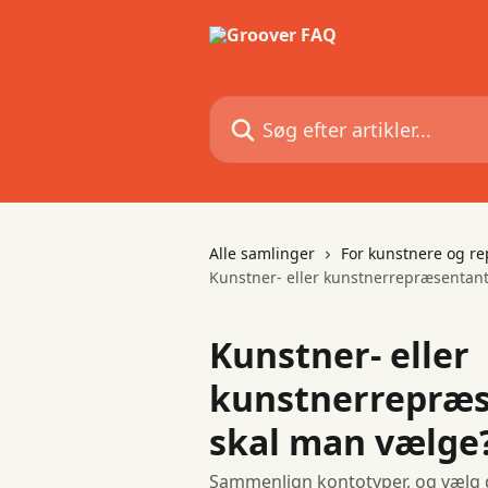
Spring videre til hovedindholdet
Søg efter artikler...
Alle samlinger
For kunstnere og r
Kunstner- eller kunstnerrepræsentant
Kunstner- eller
kunstnerrepræs
skal man vælge
Sammenlign kontotyper, og vælg de