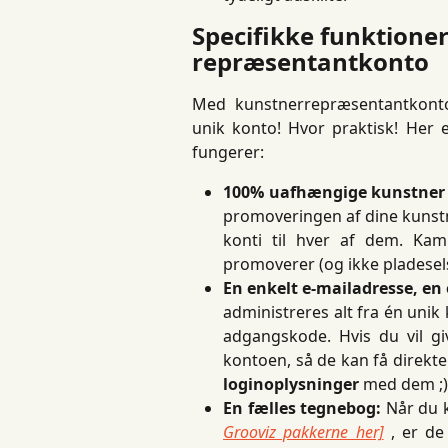
Specifikke funktione
repræsentantkonto
Med kunstnerrepræsentantkonto
unik konto! Hvor praktisk! Her 
fungerer:
100% uafhængige kunstner 
promoveringen af ​​dine kunst
konti til hver af dem. Ka
promoverer (og ikke pladese
En enkelt e-mailadresse, en
administreres alt fra én unik 
adgangskode. Hvis du vil g
kontoen, så de kan få direkt
loginoplysninger
med dem ;)
En fælles tegnebog:
Når du k
Grooviz pakkerne her]
, er de