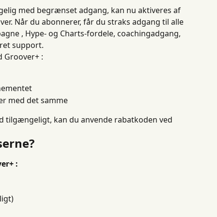
ngelig med begrænset adgang, kan nu aktiveres af 
r. Når du abonnerer, får du straks adgang til alle 
agne , Hype- og Charts-fordele, coachingadgang, 
ret support.
 Groover+ :
nementet
ner med det samme
ud tilgængeligt, kan du anvende rabatkoden ved 
serne?
er+ :
igt)