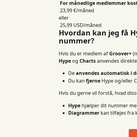
​ 
For månedlige medlemmer kost
 23,99 €/måned
eller
 25,99 USD/måned
Hvordan kan jeg få H
nummer?
Hvis du er medlem af 
Groover+
 (
Hype
 og 
Charts
 anvendes direkt
De 
anvendes automatisk i d
Du kan 
fjerne
 Hype og/eller C
Hvis du gerne vil forstå, hvad dis
Hype
 hjælper dit nummer med 
Diagrammer
 kan tilføjes fr