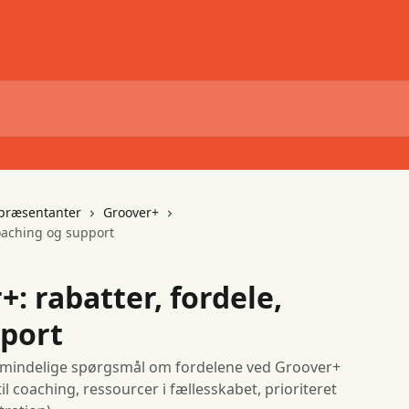
epræsentanter
Groover+
coaching og support
: rabatter, fordele,
pport
almindelige spørgsmål om fordelene ved Groover+
il coaching, ressourcer i fællesskabet, prioriteret