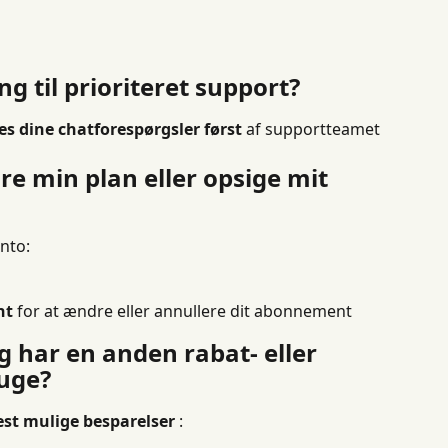
g til prioriteret support?
s dine chatforespørgsler først
 af supportteamet 
e min plan eller opsige mit 
nto:
nt
 for at ændre eller annullere dit abonnement
g har en anden rabat- eller 
uge?
est mulige besparelser
 :