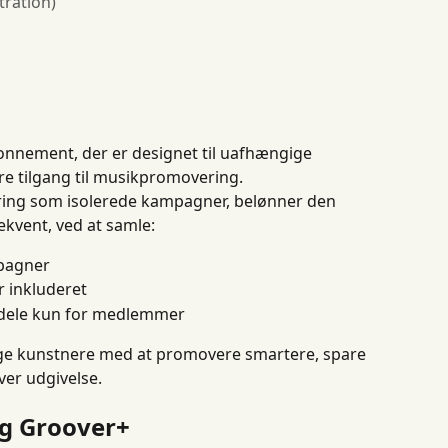
ration)
bonnement, der er designet til uafhængige 
re tilgang til musikpromovering.
ring som isolerede kampagner, belønner den 
kvent, ved at samle:
pagner
 inkluderet
rdele kun for medlemmer
ige kunstnere med at promovere smartere, spare 
ver udgivelse.
ig Groover+