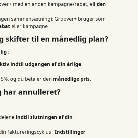
over+ med en anden kampagne/rabat, 
vil den 
ingen sammensætning): Groover+ bruger som 
abat
 eller kampagne
g skifter til en månedlig plan?
lig
 :
tiv indtil udgangen af ​​din årlige 
15%, og du betaler den 
månedlige pris.
g har annulleret?
delene 
indtil slutningen af ​​din 
in faktureringscyklus i 
Indstillinger → 