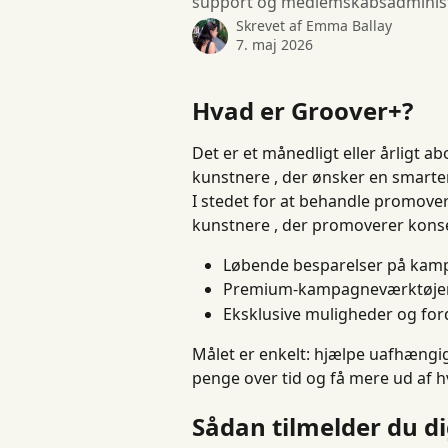
support og medlemskabsadminist
Skrevet af
Emma Ballay
7. maj 2026
Hvad er Groover+?
Det er et månedligt eller årligt a
kunstnere , der ønsker en smarte
I stedet for at behandle promove
kunstnere , der promoverer konse
Løbende besparelser på kam
Premium-kampagneværktøjer
Eksklusive muligheder og fo
Målet er enkelt: hjælpe uafhæng
penge over tid og få mere ud af h
Sådan tilmelder du d