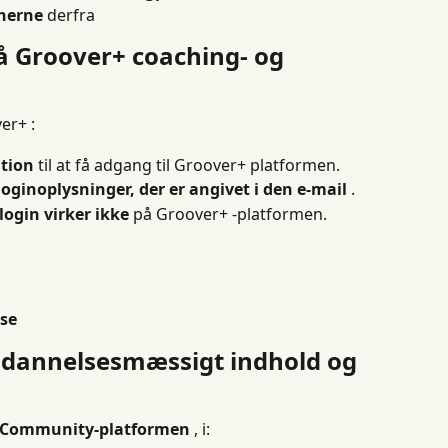
ænerne
 derfra
å Groover+ coaching- og 
er+ :
ation
 til at få adgang til Groover+ platformen.
loginoplysninger, der er angivet i den e-mail
 .
login virker ikke
 på Groover+ -platformen.
lse
ddannelsesmæssigt indhold og 
 Community-platformen
 , i: