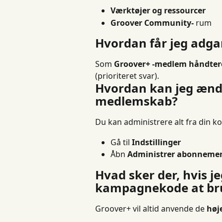
Værktøjer og ressourcer
Groover Community-
 rum
Hvordan får jeg adgan
Som 
Groover+ -medlem
håndtere
(prioriteret svar).
Hvordan kan jeg ændr
medlemskab?
Du kan administrere alt fra din ko
Gå til 
Indstillinger
Åbn 
Administrer abonneme
Hvad sker der, hvis je
kampagnekode at br
Groover+ vil altid anvende de 
høj