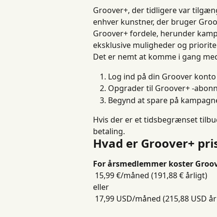
Groover+, der tidligere var tilgæ
enhver kunstner, der bruger Groove
Groover+ fordele, herunder kamp
eksklusive muligheder og priorite
Det er nemt at komme i gang med
Log ind på din Groover konto
Opgrader til Groover+ -abon
Begynd at spare på kampag
Hvis der er et tidsbegrænset tilb
betaling.
Hvad er Groover+ pri
For årsmedlemmer koster Groov
 15,99 €/måned (191,88 € årligt)
eller
 17,99 USD/måned (215,88 USD årl