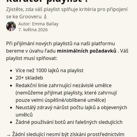
Zjistěte, zda váš playlist splňuje kritéria pro připojení
se ke Grooveru 🎸
Autor:
Emma Ballay
7. května 2026
Při přijímání nových playlistů na naši platformu 
bereme v úvahu řadu 
minimálních požadavků
 . Váš 
playlist musí splňovat:
Více než 1000 lajků na playlist
20+ skladeb
Redakční linie zahrnující nezávislé umělce 
(nemůžeme přijímat playlisty, které zahrnují 
pouze velmi úspěšné/oblíbené umělce)
Neustálý zdravý nárůst počtu lajků a objevených 
umělců
Žádné používání botů ani falešných sledujících
→
 Žádní sledující nesmí být získáni prostřednictvím 