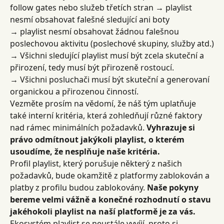
follow gates nebo služeb třetích stran 
→
 playlist 
nesmí obsahovat falešné sledující ani boty
→
 playlist nesmí obsahovat žádnou falešnou 
poslechovou aktivitu (poslechové skupiny, služby atd.)
→
 Všichni sledující playlist musí být zcela skuteční a 
přirození, tedy musí být přirozeně rostoucí.
→
 Všichni posluchači musí být skuteční a generovaní 
organickou a přirozenou činností.
Vezměte prosím na vědomí, že náš tým uplatňuje 
také interní kritéria, která zohledňují různé faktory 
nad rámec minimálních požadavků. 
Vyhrazuje si 
právo odmítnout jakýkoli playlist, o kterém 
usoudíme, že nesplňuje naše kritéria.
Profil playlist, který porušuje některý z našich 
požadavků, bude okamžitě z platformy zablokován a 
platby z profilu budou zablokovány. 
Naše pokyny 
bereme velmi vážně a konečné rozhodnutí o stavu 
jakéhokoli playlist na naší platformě je za vás.
Ekosystém playlist se neustále vyvíjí, proto si 