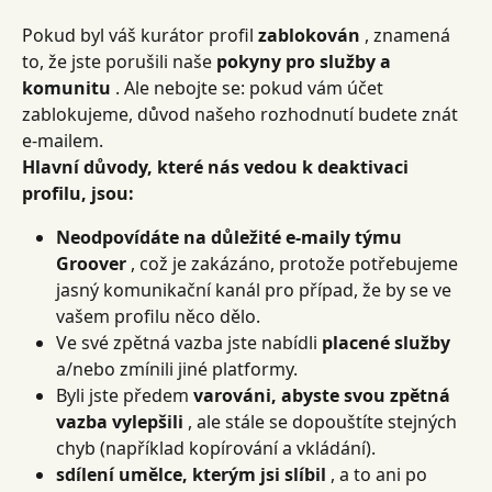
Pokud byl váš kurátor profil 
zablokován
 , znamená 
to, že jste porušili naše 
pokyny pro služby a 
komunitu
 . Ale nebojte se: pokud vám účet 
zablokujeme, důvod našeho rozhodnutí budete znát 
e-mailem.
Hlavní důvody, které nás vedou k deaktivaci 
profilu, jsou:
Neodpovídáte na důležité e-maily týmu 
Groover
 , což je zakázáno, protože potřebujeme 
jasný komunikační kanál pro případ, že by se ve 
vašem profilu něco dělo.
Ve své zpětná vazba jste nabídli 
placené služby
a/nebo zmínili jiné platformy.
Byli jste předem 
varováni, abyste svou zpětná 
vazba vylepšili
 , ale stále se dopouštíte stejných 
chyb (například kopírování a vkládání).
sdílení umělce, kterým jsi slíbil
 , a to ani po 