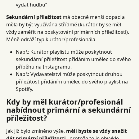
vydat hudbu“
Sekundární příležitost
 má obecně menší dopad a 
měla by být využívána střídmě (kurátor by se měl 
vždy zaměřit na poskytování primárních příležitostí). 
Méně odráží typ kurátor/profesionála.
Např.: Kurátor playlistu může poskytnout 
sekundární příležitost přidáním umělec do svého 
příběhu na Instagramu.
Např.: Vydavatelství může poskytnout druhou 
příležitost přidáním umělec do svého playlist na 
Spotify.
Kdy by měl kurátor/profesionál 
nabídnout primární a sekundární 
příležitost?
Jak již bylo zmíněno výše, 
měli byste se vždy snažit 
dát primární příležitosti
 , protože to je obvykle 