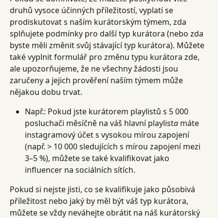
druhů vysoce účinných příležitostí, vyplatí se 
prodiskutovat s naším kurátorským týmem, zda 
splňujete podmínky pro další typ kurátora (nebo zda 
byste měli změnit svůj stávající typ kurátora). Můžete 
také vyplnit formulář pro změnu typu kurátora zde, 
ale upozorňujeme, že ne všechny žádosti jsou 
zaručeny a jejich prověření naším týmem může 
nějakou dobu trvat.
Např.: Pokud jste kurátorem playlistů s 5 000 
posluchači měsíčně na váš hlavní playlist
a
 máte 
instagramový účet s vysokou mírou zapojení 
(např. > 10 000 sledujících s mírou zapojení mezi 
3–5 %), můžete se také kvalifikovat jako 
influencer na sociálních sítích.
Pokud si nejste jisti, co se kvalifikuje jako působivá 
příležitost nebo jaký by měl být váš typ kurátora, 
můžete se vždy neváhejte obrátit na náš kurátorský 