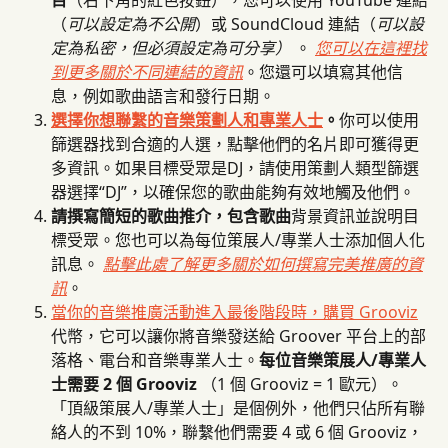
（
可以設定為不公開
）或 SoundCloud 連結（
可以設
定為私密，但必須設定為可分享）
 。 
您可以在這裡找
到更多關於不同連結的資訊
。您還可以填寫其他信
息，例如歌曲語言和發行日期。
選擇你想聯繫的音樂策劃人和專業人士
。
你可以使用
篩選器找到合適的人選，點擊他們的名片即可獲得更
多資訊。如果目標受眾是DJ，請使用策劃人類型篩選
器選擇“DJ”，以確保您的歌曲能夠有效地觸及他們。
請撰寫簡短的歌曲推介，包含歌曲
背景資訊並說明目
標受眾。您也可以為每位策展人/專業人士添加個人化
訊息。 
點擊此處了解更多關於如何撰寫完美推廣的資
訊
。
當你的音樂推廣活動進入最後階段時，購買 Grooviz
代幣，它可以讓你將音樂發送給 Groover 平台上的部
落格、電台和音樂專業人士。
每位音樂策展人/專業人
士需要 2 個 Grooviz
 （1 個 Grooviz = 1 歐元）。 
「頂級策展人/專業人士」是個例外，他們只佔所有聯
絡人的不到 10%，聯繫他們需要 4 或 6 個 Grooviz，