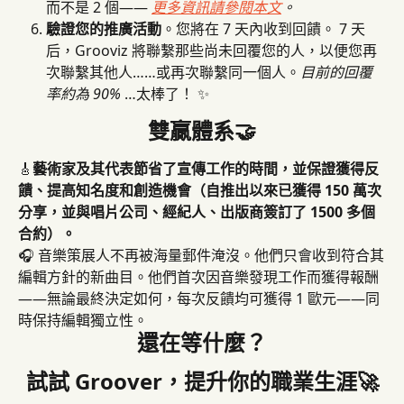
而不是 2 個—— 
更多資訊請參閱本文
。
驗證您的推廣活動
。您將在 7 天內收到回饋。 7 天
后，Grooviz 將聯繫那些尚未回覆您的人，以便您再
次聯繫其他人……或再次聯繫同一個人。
目前的回覆
率約為 90%
 …太棒了！ ✨
雙贏體系🤝
🎸
藝術家及其代表節省了宣傳工作的時間，並保證獲得反
饋、提高知名度和創造機會（自推出以來已獲得 150 萬次
分享，並與唱片公司、經紀人、出版商簽訂了 1500 多個
合約）。
🎧 音樂策展人不再被海量郵件淹沒。他們只會收到符合其
編輯方針的新曲目。他們首次因音樂發現工作而獲得報酬
——無論最終決定如何，每次反饋均可獲得 1 歐元——同
時保持編輯獨立性。
還在等什麼？
試試 Groover，提升你的職業生涯🚀