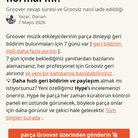
Groover cevap süresi ve Grooviz nasıl iade edildiği
Yazar:
Dorian
7 Mayıs 2026
Groover müzik etkileyicilerinin parça dinleyip geri 
bildirim bulunmaları için 7 günü var [ 
geri bildirim 
ilgili daha fazla ayrıntı
 ].
7 gün içinde beklediğiniz yanıtlardan bazılarını 
alamazsanız, her profesyonel için Grooviz geri 
alırsınız 
ve yeni bir kampanya başlatabilirsiniz
 .
💡 
Daha hızlı geri bildirim ve paylaşım
 almak mı 
istiyorsunuz? Yeni özelliğimiz 
Hype'ı
 incelemenizi 
öneririz. Hype ile parça her zaman küratörün kontrol 
paneli en üstünde görünecek, böylece parça onlar 
için daha görünür ve çekici hale gelecektir. 
Tüm 
bilgiler burada
 .
parça Groover üzerinden gönderin 🚀