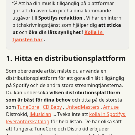
💡 Att ha din musik tillgänglig på plattformar 
gör att du även kan pitcha dina kommande 
utgåvor till 
Spotifys redaktion
 . Vi har en intern 
pitchskrivningstjänst som hjälper dig 
att sticka 
ut
 och 
öka din låts synlighet
 ! 
Kolla in 
tjänsten här
 .
1. Hitta en distributionsplattform
Som oberoende artist måste du använda en 
distributionsplattform för att göra din låt tillgänglig 
på Spotify och de andra stora streamingtjänsterna.
Du kan undersöka 
vilken distributionsplattform 
som är bäst för dina behov
 och titta på de största 
som 
TuneCore
 , 
CD Baby
 , 
UnitedMasters
 , 
Amuse
Distrokid, 
iMusician
 ... Tveka inte att 
kolla in Spotifys 
leverantörskatalog
 för hela listan. De har olika sätt 
att fungera: TuneCore och Distrokid erbjuder 