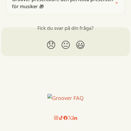
för musiker 🎁
Fick du svar på din fråga?
😞
😐
😃