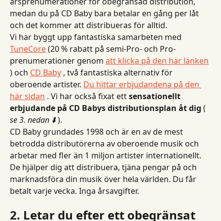
årsprenumerationer för obegränsad distribution, 
medan du på CD Baby bara betalar en gång per låt 
och det kommer att distribueras för alltid.
Vi har byggt upp fantastiska samarbeten med 
TuneCore
 (20 % rabatt på semi-Pro- och Pro-
prenumerationer genom 
att klicka på den här länken
) och 
CD Baby
 , två fantastiska alternativ för 
oberoende artister. 
Du hittar erbjudandena på den 
här sidan
 . Vi har också fixat ett 
sensationellt 
erbjudande på CD Babys distributionsplan åt dig
 ( 
se 3. nedan ⬇️
 ).
CD Baby grundades 1998 och är en av de mest 
betrodda distributörerna av oberoende musik och 
arbetar med fler än 1 miljon artister internationellt. 
De hjälper dig att distribuera, tjäna pengar på och 
marknadsföra din musik över hela världen. Du får 
betalt varje vecka. Inga årsavgifter.
2. Letar du efter ett obegränsat 