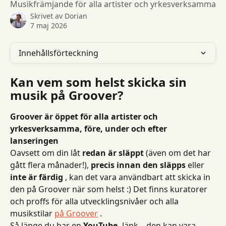
Musikfrämjande för alla artister och yrkesverksamma
Skrivet av
Dorian
7 maj 2026
Innehållsförteckning
Kan vem som helst skicka sin 
musik på Groover?
Groover är öppet för alla artister och 
yrkesverksamma, före, under och efter 
lanseringen
Oavsett om din låt 
redan är släppt
 (även om det har 
gått flera månader!), 
precis innan den släpps
 eller 
inte är färdig
 , kan det vara användbart att skicka in 
den på Groover när som helst :) Det finns kuratorer 
och proffs för alla utvecklingsnivåer och alla 
musikstilar 
på Groover
 .
Så länge du har en 
YouTube-
 länk – den kan vara 