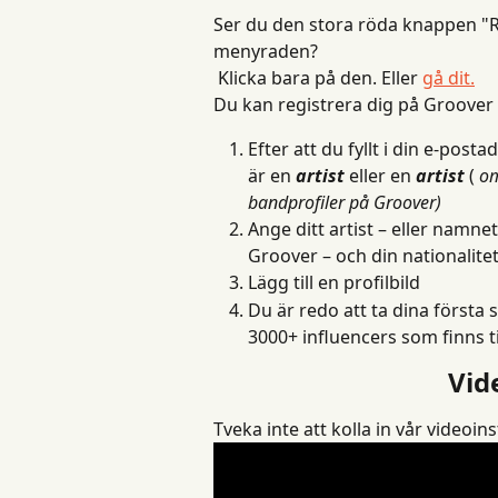
Ser du den stora röda knappen "R
menyraden?
 Klicka bara på den. Eller 
gå dit.
Du kan registrera dig på Groover 
Efter att du fyllt i din e-pos
är en 
artist
 eller en 
artist
 ( 
om
bandprofiler på Groover)
Ange ditt artist – eller namne
Groover – och din nationalitet
Lägg till en profilbild
Du är redo att ta dina första s
3000+ influencers som finns ti
Vid
Tveka inte att kolla in vår videoin