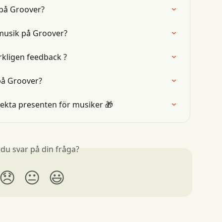
 på Groover?
 musik på Groover?
rkligen feedback ?
på Groover?
ekta presenten för musiker 🎁
 du svar på din fråga?
😞
😐
😃