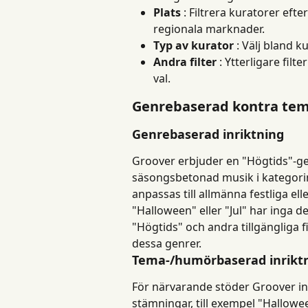
Plats
 : Filtrera kuratorer eft
regionala marknader.
Typ av kurator
 : Välj bland k
Andra filter
 : Ytterligare filt
val.
Genrebaserad kontra tem
Genrebaserad inriktning
Groover erbjuder en "Högtids"-ge
säsongsbetonad musik i kategori
anpassas till allmänna festliga e
"Halloween" eller "Jul" har inga
"Högtids" och andra tillgängliga f
dessa genrer.
Tema-/humörbaserad inrikt
För närvarande stöder Groover int
stämningar, till exempel "Hallowe