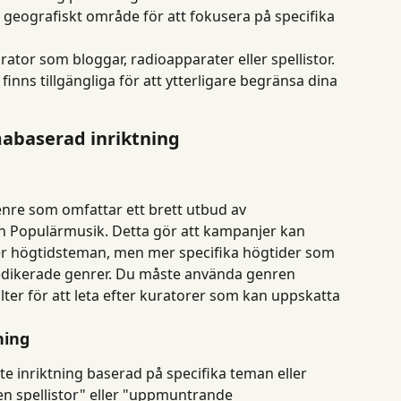
er geografiskt område för att fokusera på specifika 
urator som bloggar, radioapparater eller spellistor.
er finns tillgängliga för att ytterligare begränsa dina 
abaserad inriktning
nre som omfattar ett brett utbud av 
n Populärmusik. Detta gör att kampanjer kan 
ller högtidsteman, men mer specifika högtider som 
 dedikerade genrer. Du måste använda genren 
ilter för att leta efter kuratorer som kan uppskatta 
ning
e inriktning baserad på specifika teman eller 
en spellistor" eller "uppmuntrande 