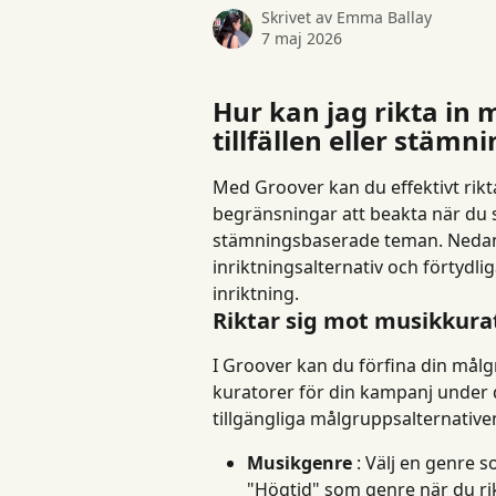
Skrivet av
Emma Ballay
7 maj 2026
Hur kan jag rikta in m
tillfällen eller stä
Med Groover kan du effektivt rikta
begränsningar att beakta när du sik
stämningsbaserade teman. Nedan f
inriktningsalternativ och förtyd
inriktning.
Riktar sig mot musikkura
I Groover kan du förfina din målg
kuratorer för din kampanj under d
tillgängliga målgruppsalternative
Musikgenre
 : Välj en genre s
"Högtid" som genre när du ri