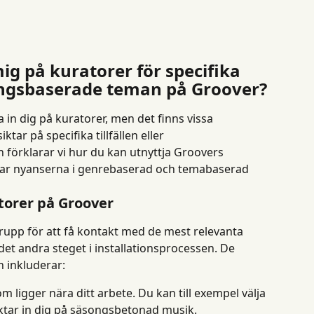
ig på kuratorer för specifika 
mningsbaserade teman på Groover?
 in dig på kuratorer, men det finns vissa 
tar på specifika tillfällen eller 
örklarar vi hur du kan utnyttja Groovers 
ligar nyanserna i genrebaserad och temabaserad 
torer på Groover
rupp för att få kontakt med de mest relevanta 
et andra steget i installationsprocessen. De 
n inkluderar:
om ligger nära ditt arbete. Du kan till exempel välja 
ktar in dig på säsongsbetonad musik.