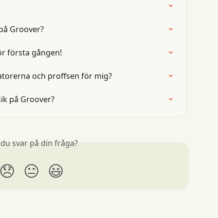
 på Groover?
r första gången!
atorerna och proffsen för mig?
sik på Groover?
 du svar på din fråga?
😞
😐
😃