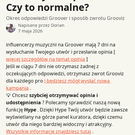
Czy to normalne?
Okres odpowiedzi Groover i sposób zwrotu Grooviz
Napisane przez
Dorian
7 maja 2026
influencerzy muzyczni na Groover mają 7 dni na 
wysłuchanie Twojego utwór i przesłanie opinia [ 
więcej szczegółów na temat opinia
 ]
Jeśli w ciągu 7 dni nie otrzymasz żadnej z 
oczekujących odpowiedzi, otrzymasz zwrot Grooviz 
dla każdego pro 
i będziesz mógł wysłać nową 
kampania
 .
💡 Chcesz 
szybciej otrzymywać opinia i 
udostępnienia
 ? Polecamy sprawdzić naszą nową 
funkcję 
Hype
 . Dzięki Hype Twój utwór będzie zawsze 
wyświetlany na górze panel kuratora, dzięki czemu 
utwór dla niego bardziej widoczny i atrakcyjny. 
Wszystkie informacje znajdziesz tutaj
 .