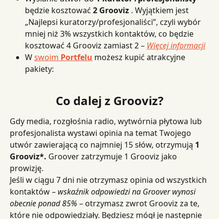
będzie kosztować 
2 Grooviz
 . Wyjątkiem jest 
„Najlepsi kuratorzy/profesjonaliści”, czyli wybór 
mniej niż 3% wszystkich kontaktów, co będzie 
kosztować 4 Grooviz zamiast 2 – 
Więcej informacji
W 
swoim 
Portfelu
 możesz kupić atrakcyjne 
pakiety:
Co dalej z Grooviz?
Gdy media, rozgłośnia radio, wytwórnia płytowa lub 
profesjonalista wystawi opinia na temat Twojego 
utwór zawierającą co najmniej 15 słów, otrzymują 
1 
Grooviz*.
 Groover zatrzymuje 1 Grooviz jako 
prowizję.
Jeśli w ciągu 7 dni nie otrzymasz opinia od wszystkich 
kontaktów – 
wskaźnik odpowiedzi na Groover wynosi 
obecnie ponad 85%
 – otrzymasz zwrot Grooviz za te, 
które nie odpowiedziały. Będziesz mógł je następnie 