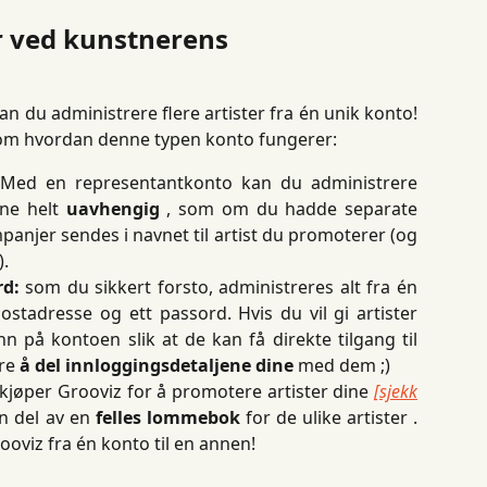
r ved kunstnerens 
 du administrere flere artister fra én unik konto!
r om hvordan denne typen konto fungerer:
Med en representantkonto kan du administrere
ine helt
uavhengig
, som om du hadde separate
anjer sendes i navnet til artist du promoterer (og
.
rd:
som du sikkert forsto, administreres alt fra én
postadresse og ett passord. Hvis du vil gi artister
nn på kontoen slik at de kan få direkte tilgang til
are
å del innloggingsdetaljene dine
med dem ;)
kjøper Grooviz for å promotere artister dine
[sjekk
en del av en
felles lommebok
for de ulike artister .
ooviz fra én konto til en annen!