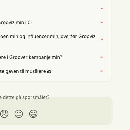
rooviz min i €?
toen min og influencer min, overfør Grooviz 
tere i Groover kampanje min?
te gaven til musikere 🎁
e dette på spørsmålet?
😞
😐
😃