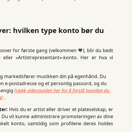
er: hvilken type konto bør du 
over for første gang (velkommen 🧡), blir du bedt
eller «Artistrepresentant»-konto. Her er hva vi
 og markedsfører musikken din på egenhånd. Du 
 en e-postadresse og et personlig passord, og du 
hengig 
[sjekk videoguiden her for å forstå hvordan du 
g]
 .
ter:
Hvis du er artist eller driver et plateselskap, er
 Du vil kunne administrere promoteringen av dine
 enkelt konto, samtidig som profilene deres holdes