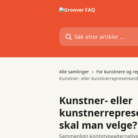
Gå til hovedinnhold
Søk etter artikler ...
Alle samlinger
For kunstnere og re
Kunstner- eller kunstnerrepresentantk
Kunstner- eller
kunstnerrepres
skal man velge?
Sammenlign kontotypealternativer 