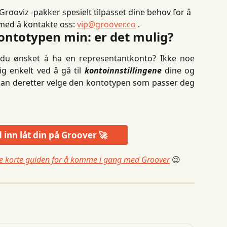
 Grooviz -pakker spesielt tilpasset dine behov for å 
 med å kontakte oss: 
vip@groover.co
 .
kontotypen min: er det mulig?
 du ønsket å ha en representantkonto? Ikke noe
g enkelt ved å gå til
kontoinnstillingene
dine og
kan deretter velge den kontotypen som passer deg
 inn låt din på Groover 🚀
nne korte guiden for å komme i gang med Groover
 😉