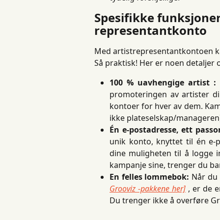
Spesifikke funksjone
representantkonto
Med artistrepresentantkontoen kan
Så praktisk! Her er noen detalje
100 % uavhengige artist :
promoteringen av artister d
kontoer for hver av dem. Kamp
ikke plateselskap/manageren)
Én e-postadresse, ett passo
unik konto, knyttet til én e-
dine muligheten til å logge i
kampanje sine, trenger du b
En felles lommebok:
Når du 
Grooviz -pakkene her]
, er de 
Du trenger ikke å overføre Gr