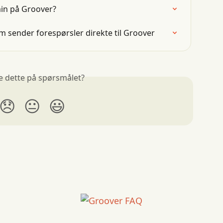
in på Groover?
om sender forespørsler direkte til Groover
e dette på spørsmålet?
😞
😐
😃