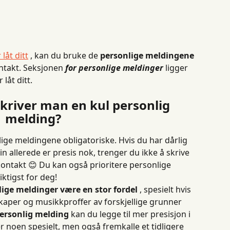
låt ditt
 , kan du bruke de 
personlige meldingene
ontakt. Seksjonen 
for personlige meldinger
 ligger 
låt ditt.
kriver man en kul personlig 
melding?
lige meldingene obligatoriske. Hvis du har dårlig 
din allerede er presis nok, trenger du ikke å skrive 
kontakt 😊 Du kan også prioritere personlige 
ktigst for deg!
lige meldinger være en stor fordel
 , spesielt hvis 
kaper og musikkproffer av forskjellige grunner 
ersonlig melding
 kan du legge til mer presisjon i 
r noen spesielt, men også fremkalle et tidligere 