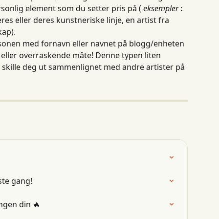
sonlig element som du setter pris på ( 
eksempler
 : 
res eller deres kunstneriske linje, en artist fra 
kap).
personen med fornavn eller navnet på blogg/enheten 
g eller overraskende måte! Denne typen liten 
kille deg ut sammenlignet med andre artister på 
ste gang!
angen din 🔥