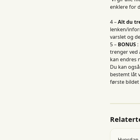
enklere for 
4 – 
Alt du tr
lenken/infor
varslet og de
5 – 
BONUS
 
trenger ved å
kan endres n
Du kan også 
bestemt låt v
første bildet
Relatert
Hvordan d