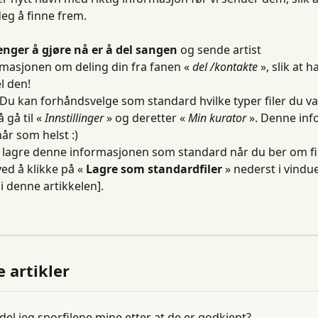
deg å finne frem.
enger å gjøre nå er å del sangen
 og sende artist 
masjonen om deling din fra fanen « 
del /kontakte
 », slik at h
l den!
: Du kan forhåndsvelge som standard hvilke typer filer du van
 gå til « 
Innstillinger
 » og deretter « 
Min kurator
 ». Denne in
år som helst :)
lagre denne informasjonen som standard når du ber om fil
ed å klikke på « 
Lagre som standardfiler
 » nederst i vindue
 i denne artikkelen].
e artikler
el jeg sporfilene mine etter at de er godkjent?