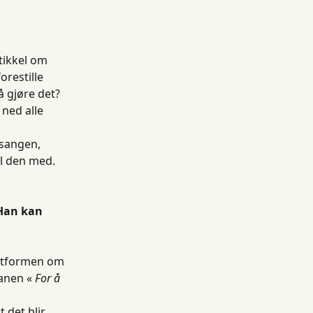
tikkel om 
restille 
å gjøre det?
ned alle 
sangen, 
el den med. 
Han kan 
anen « 
For å 