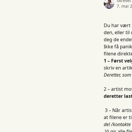
Skrevet
7. mai 
Du har vært f
den, eller t
deg de endel
Ikke få pani
filene direk
1 – Først ve
skriv en art
Deretter, som 
2 – artist mo
deretter la
 3 – Når artist har lagt til filene, vil vi informere deg med et varsel på plattformen om 
at filene er 
del /kontakte
 Vi gir alle filer nytt navn med riktig informasjon før vi sender dem, slik at det blir 