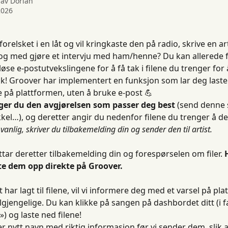
 av
Dorian
2026
orelsket i en låt og vil kringkaste den på radio, skrive en ar
il og med gjøre et intervju med ham/henne? Du kan allerede fo
øse e-postutvekslingene for å få tak i filene du trenger for 
kk! Groover har implementert en funksjon som lar deg laste 
te på plattformen, uten å bruke e-post 💪
lger du den avgjørelsen som passer deg best
 (send denne 
ikkel…), og deretter angir du nedenfor filene du trenger å d
vanlig, skriver du tilbakemelding din og sender den til artist.
ttar deretter tilbakemelding din og forespørselen om filer. 
ste dem opp direkte på Groover.
tilgjengelige. Du kan klikke på sangen på dashbordet ditt (i f
 ») og laste ned filene!