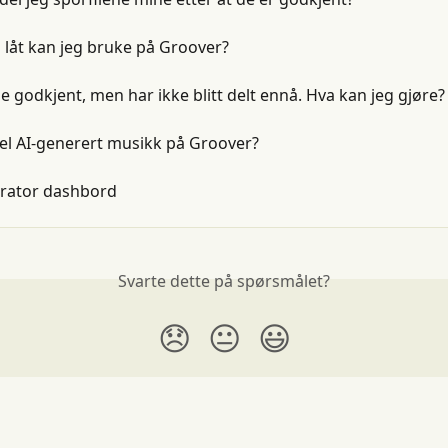
 låt kan jeg bruke på Groover?
ble godkjent, men har ikke blitt delt ennå. Hva kan jeg gjøre?
el AI-generert musikk på Groover?
urator dashbord
Svarte dette på spørsmålet?
😞
😐
😃