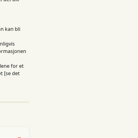
an kan bli 
ligvis 
formasjonen 
ene for et 
t [se det 