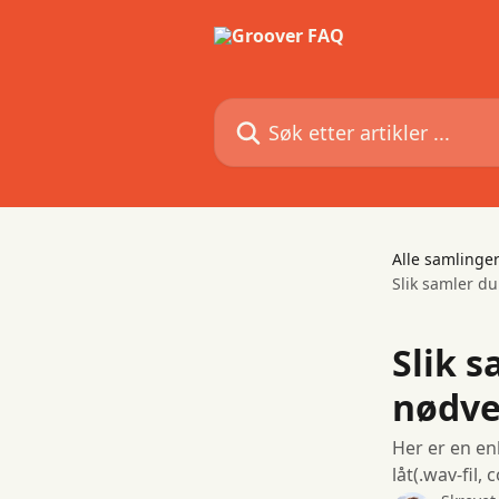
Gå til hovedinnhold
Søk etter artikler ...
Alle samlinge
Slik samler du
Slik s
nødven
Her er en en
låt(.wav-fil,