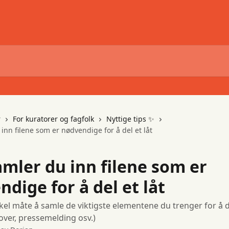
r
For kuratorer og fagfolk
Nyttige tips ✨
 inn filene som er nødvendige for å del et låt
amler du inn filene som er
dige for å del et låt
kel måte å samle de viktigste elementene du trenger for å de
 cover, pressemelding osv.)