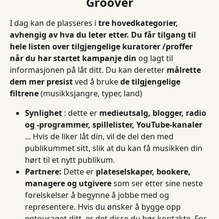
Groover
I dag kan de plasseres i 
tre hovedkategorier, 
avhengig av hva du leter etter. Du får tilgang til 
hele listen over tilgjengelige kuratorer /proffer 
når du har startet kampanje din
 og lagt til 
informasjonen på låt ditt.
Du kan deretter 
målrette 
dem mer presist
 ved å bruke 
de tilgjengelige 
filtrene
 (musikksjangre, typer, land)
Synlighet
 : dette er 
medieutsalg, blogger, radio 
og -programmer, spillelister, YouTube-kanaler
... Hvis de liker låt din, vil de del den med 
publikummet sitt, slik at du kan få musikken din 
hørt til et nytt publikum.
Partnere:
 Dette er 
plateselskaper, bookere, 
managere og utgivere
 som ser etter sine neste 
forelskelser å begynne å jobbe med og 
representere. Hvis du ønsker å bygge opp 
entouraget ditt, er det disse du bør kontakte. For 