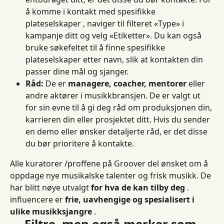
å komme i kontakt med spesifikke 
plateselskaper , naviger til filteret «Type» i 
kampanje ditt og velg «Etiketter». Du kan også 
bruke søkefeltet til å finne spesifikke 
plateselskaper etter navn, slik at kontakten din 
passer dine mål og sjanger.
Råd:
 De er 
managere, coacher, mentorer
 eller 
andre aktører i musikkbransjen. De er valgt ut 
for sin evne til å gi deg råd om produksjonen din, 
karrieren din eller prosjektet ditt. Hvis du sender 
en demo eller ønsker detaljerte råd, er det disse 
du bør prioritere å kontakte.
Alle kuratorer /proffene på Groover del ønsket om å 
oppdage nye musikalske talenter og frisk musikk. De 
har blitt nøye utvalgt 
for hva de kan tilby deg
 . 
influencere er 
frie, uavhengige og spesialisert i 
ulike musikksjangre
 .
Filtre, men også merker som 