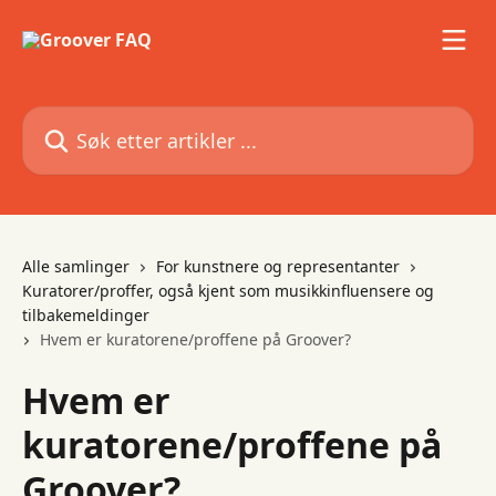
Gå til hovedinnhold
Søk etter artikler ...
Alle samlinger
For kunstnere og representanter
Kuratorer/proffer, også kjent som musikkinfluensere og
tilbakemeldinger
Hvem er kuratorene/proffene på Groover?
Hvem er
kuratorene/proffene på
Groover?