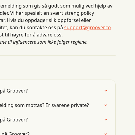
bakemelding som gis så godt som mulig ved hjelp av 
r. Vi har spesielt en svært streng policy 
r. Hvis du oppdager slik oppførsel eller 
litet, kan du kontakte oss på 
support@groover.co
 til høyre for å advare oss.
ne til influencere som ikke følger reglene.
 på Groover?
elding som mottas? Er svarene private?
 på Groover?
» på Groover?