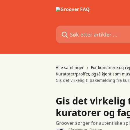
Gå til hovedinnhold
Søk etter artikler ...
Alle samlinger
For kunstnere og re
Kuratorer/proffer, også kjent som mus
Gis det virkelig tilbakemelding fra ku
Gis det virkelig
kuratorer og fa
Groover sørger for autentiske spil
Skrevet av
Dorian