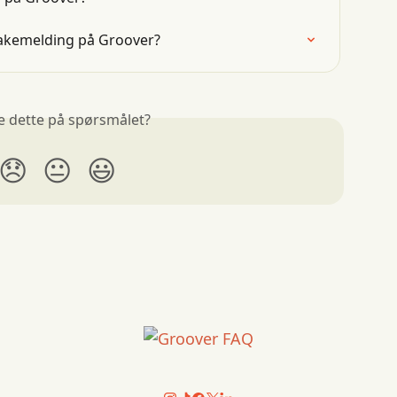
akemelding på Groover?
e dette på spørsmålet?
😞
😐
😃