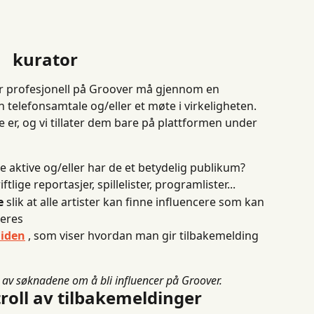
kurator
er profesjonell på Groover må gjennom en 
 telefonsamtale og/eller et møte i virkeligheten.
e er, og vi tillater dem bare på plattformen under 
 de aktive og/eller har de et betydelig publikum?
riftlige reportasjer, spillelister, programlister...
e
 slik at alle artister kan finne influencere som kan 
deres
uiden
 , som viser hvordan man gir tilbakemelding 
% av søknadene om å bli influencer på Groover.
roll av tilbakemeldinger