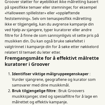
Groover støtter for øyeblikket ikke målretting basert 
på spesifikke temaer eller stemninger, for eksempel 
«Halloween spillelister» eller «oppløftende 
feststemning». Selv om temaspesifikk målretting 
ikke er tilgjengelig, kan du avgrense kampanje din 
ved hjelp av sjangere, typer kuratorer eller andre 
filtre for å finne de som sannsynligvis vil sette pris på 
musikken din. Du kan også bruke søkefeltet i 
valgtrinnet i kampanje din for å søke etter nøkkelord 
relatert til temaet du leter etter.
Fremgangsmåte for å effektivt målrette 
kuratorer i Groover
Identifiser viktige målgruppeegenskaper
 : 
Vurder sjangrene, geografiene og kurator som 
samsvarer med dine musikkmål.
Bruk tilgjengelige filtre
 : Bruk Groovers 
musikksjanger, sted og spesialfiltre for å lage en 
målrettet og effektiv kampanje.